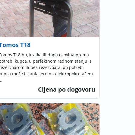
Tomos T18
Tomos T18 hp, kratka ili duga osovina prema
potrebi kupca, u perfektnom radnom stanju, s
rezervoarom ili bez rezervoara, po potrebi
kupca može i s anlaserom - elektropokretačem
..
Cijena po dogovoru