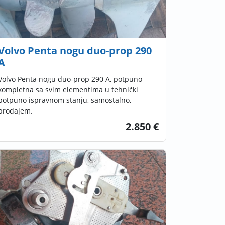
Volvo Penta nogu duo-prop 290
A
Volvo Penta nogu duo-prop 290 A, potpuno
kompletna sa svim elementima u tehnički
potpuno ispravnom stanju, samostalno,
prodajem.
2.850 €