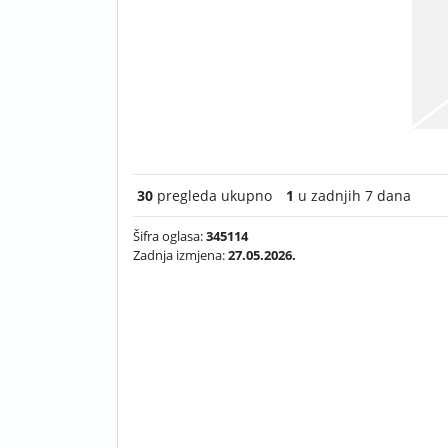
30
pregleda ukupno
1
u zadnjih 7 dana
Šifra oglasa:
345114
Zadnja izmjena:
27.05.2026.