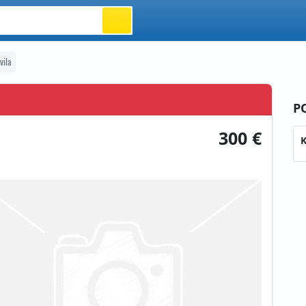
vila
P
300 €
K