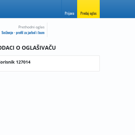
Prijava
Predaj oglas
Prethodni oglas
Sniženje - profil za jarbol i bum
ODACI O OGLAŠIVAČU
orisnik 127014