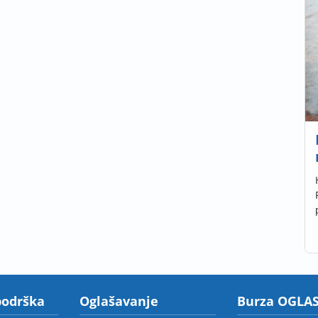
podrška
Oglašavanje
Burza OGLAS