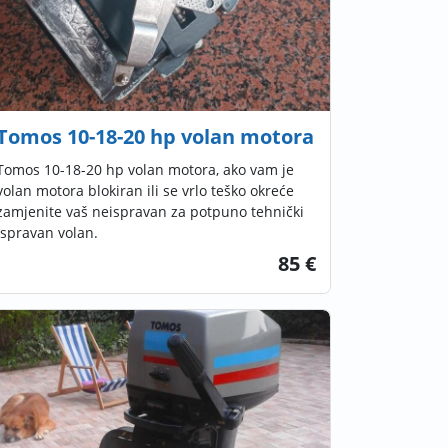
Tomos 10-18-20 hp volan motora
Tomos 10-18-20 hp volan motora, ako vam je
volan motora blokiran ili se vrlo teško okreće
zamjenite vaš neispravan za potpuno tehnički
ispravan volan.
85 €