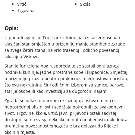
Vrtić
Škola
Trgovina
Opis:
U ponudi agencije Trust nekretnine nalazi se jednosoban
klasičan stan smješten u prizemlju manje stambene zgrade
sa svega četiri stana, na vrlo traženoj i odlično povezanoj
lokaciji u Viškovu.
Stan je funkcionalnog rasporeda te se sastoji od ulaznog
hodnika, kuhinje, jedne prostrane sobe i kupaonice. Smještaj
u prizemlju pruža dodatnu praktičnost i jednostavan pristup,
što ovu nekretninu čini odličnim izborom za samce, parove,
starije osobe ili kao investiciju za dugoročni najam.
Zgrada se nalazi u mirnom okruženju, a istovremeno u
neposrednoj blizini svih sadržaja potrebnih za svakodnevni
život. Trgovine, škola, vrtić, javni prijevoz i ostali sadržaji
dostupni su na svega nekoliko minuta udaljenosti, dok dobra
prometna povezanost omogućuje brz dolazak do Rijeke i
okolnih mjesta.