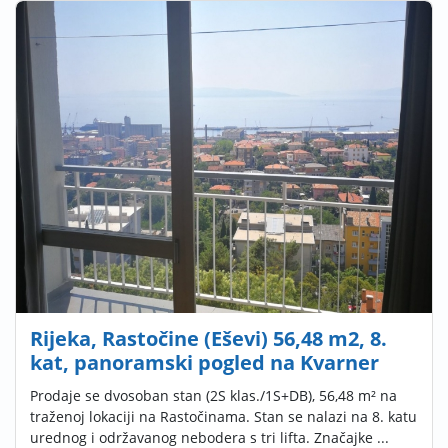
Rijeka, Rastočine (Eševi) 56,48 m2, 8.
kat, panoramski pogled na Kvarner
Prodaje se dvosoban stan (2S klas./1S+DB), 56,48 m² na
traženoj lokaciji na Rastočinama. Stan se nalazi na 8. katu
urednog i održavanog nebodera s tri lifta. Značajke ...