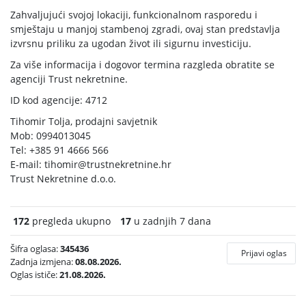
Zahvaljujući svojoj lokaciji, funkcionalnom rasporedu i
smještaju u manjoj stambenoj zgradi, ovaj stan predstavlja
izvrsnu priliku za ugodan život ili sigurnu investiciju.
Za više informacija i dogovor termina razgleda obratite se
agenciji Trust nekretnine.
ID kod agencije: 4712
Tihomir Tolja, prodajni savjetnik
Mob: 0994013045
Tel: +385 91 4666 566
E-mail:
tihomir@trustnekretnine.hr
Trust Nekretnine d.o.o.
172
pregleda ukupno
17
u zadnjih 7 dana
Šifra oglasa:
345436
Prijavi oglas
Zadnja izmjena:
08.08.2026.
Oglas ističe:
21.08.2026.