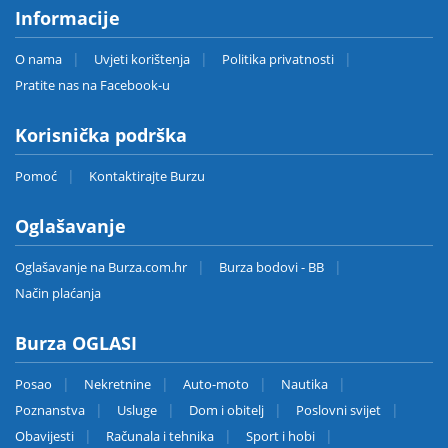
Informacije
O nama
Uvjeti korištenja
Politika privatnosti
Pratite nas na Facebook-u
Korisnička podrška
Pomoć
Kontaktirajte Burzu
Oglašavanje
Oglašavanje na Burza.com.hr
Burza bodovi - BB
Način plaćanja
Burza OGLASI
Posao
Nekretnine
Auto-moto
Nautika
Poznanstva
Usluge
Dom i obitelj
Poslovni svijet
Obavijesti
Računala i tehnika
Sport i hobi