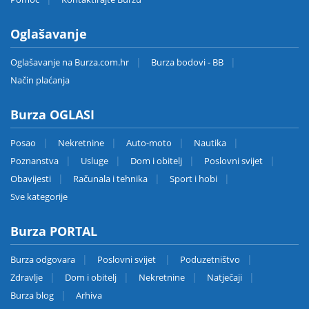
Oglašavanje
Oglašavanje na Burza.com.hr
Burza bodovi - BB
Način plaćanja
Burza OGLASI
Posao
Nekretnine
Auto-moto
Nautika
Poznanstva
Usluge
Dom i obitelj
Poslovni svijet
Obavijesti
Računala i tehnika
Sport i hobi
Sve kategorije
Burza PORTAL
Burza odgovara
Poslovni svijet
Poduzetništvo
Zdravlje
Dom i obitelj
Nekretnine
Natječaji
Burza blog
Arhiva