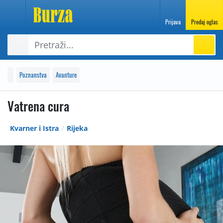
Prijava
Predaj oglas
Poznanstva
Avanture
Vatrena cura
Kvarner i Istra
Rijeka