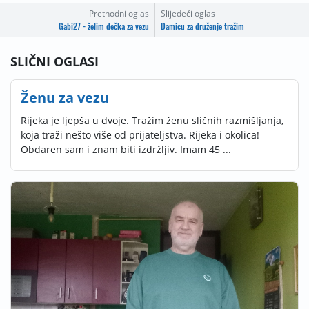
Prethodni oglas
Slijedeći oglas
Gabi27 - želim dečka za vezu
Damicu za druženje tražim
SLIČNI OGLASI
Ženu za vezu
Rijeka je ljepša u dvoje. Tražim ženu sličnih razmišljanja,
koja traži nešto više od prijateljstva. Rijeka i okolica!
Obdaren sam i znam biti izdržljiv. Imam 45 ...