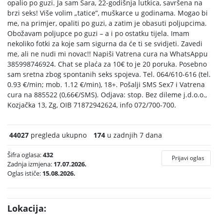
opalio po guzi. Ja sam Sara, 22-godišnja lutkica, savršena na
brzi seks! Više volim „tatice”, muškarce u godinama. Mogao bi
me, na primjer, opaliti po guzi, a zatim je obasuti poljupcima.
Obožavam poljupce po guzi – a i po ostatku tijela. Imam
nekoliko fotki za koje sam sigurna da će ti se svidjeti. Zavedi
me, ali ne nudi mi novac!! Napiši Vatrena cura na WhatsAppu
385998746924. Chat se plaća za 10€ to je 20 poruka. Posebno
sam sretna zbog spontanih seks spojeva. Tel. 064/610-616 (tel.
0.93 €/min; mob. 1.12 €/min), 18+. Pošalji SMS Sex7 i Vatrena
cura na 885522 (0,66€/SMS). Odjava: stop. Bez dileme j.d.o.o.,
Kozjačka 13, Zg, OIB 71872942624, info 072/700-700.
44027
pregleda ukupno
174
u zadnjih 7 dana
Šifra oglasa:
432
Prijavi oglas
Zadnja izmjena:
17.07.2026.
Oglas ističe:
15.08.2026.
Lokacija: