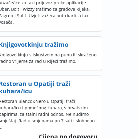
Vozače/ice za taxi prijevoz preko aplikacije
Uber, Bolt i Wizzy tražimo za gradove Rijeka,
Zagreb i Split. Uvjet: važeća auto kartica taxi
vozača.
Knjigovotkinju tražimo
Knjigovotkinju s iskustvom na puno ili skraćeno
radno vrijeme za rad u Rijeci tražimo.
Restoran u Opatiji traži
kuhara/icu
Restoran Bianco&Nero u Opatiji traži
kuhara/icu i pomoćnog kuhara, s hrvatskim
papirima, za stalni radni odnos. Ne nudimo
smještaj. Rad u smjenama po 7 sati i slobodan
..
Cijena po dogovoru