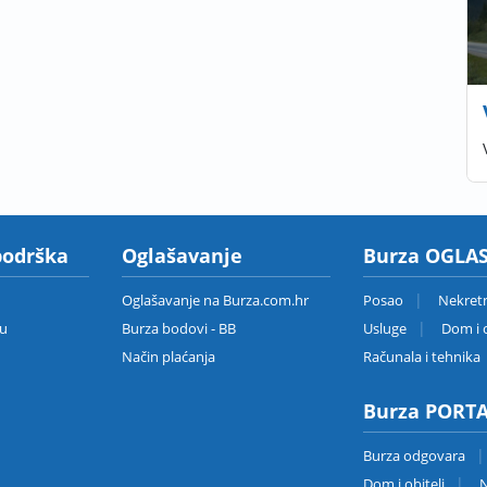
podrška
Oglašavanje
Burza OGLAS
Oglašavanje na Burza.com.hr
Posao
Nekret
zu
Burza bodovi - BB
Usluge
Dom i o
Način plaćanja
Računala i tehnika
Burza PORT
Burza odgovara
Dom i obitelj
N