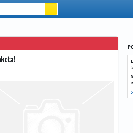
P
aketa!
E
S
R
R
S