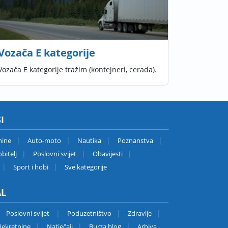
Vozača E kategorije
Vozača E kategorije tražim (kontejneri, cerada).
I
nine
Auto-moto
Nautika
Poznanstva
bitelj
Poslovni svijet
Obavijesti
Sport i hobi
Sve kategorije
AL
Poslovni svijet
Poduzetništvo
Zdravlje
ekretnine
Natječaji
Burza blog
Arhiva