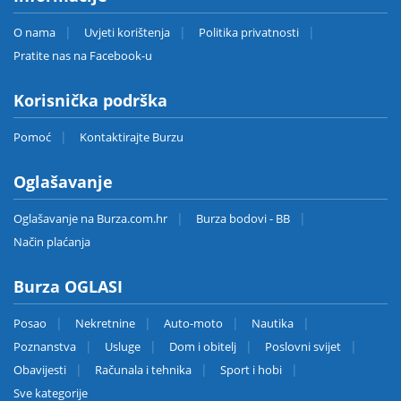
O nama
Uvjeti korištenja
Politika privatnosti
Pratite nas na Facebook-u
Korisnička podrška
Pomoć
Kontaktirajte Burzu
Oglašavanje
Oglašavanje na Burza.com.hr
Burza bodovi - BB
Način plaćanja
Burza OGLASI
Posao
Nekretnine
Auto-moto
Nautika
Poznanstva
Usluge
Dom i obitelj
Poslovni svijet
Obavijesti
Računala i tehnika
Sport i hobi
Sve kategorije