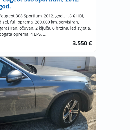
god.
Peugeot 308 Sportium, 2012. god., 1.6 € HDi,
dizel, full oprema, 289.000 km, servisiran,
garažiran, očuvan, 2 ključa, 6 brzina, led svjetla,
bogata oprema, 4 EPS, ...
3.550 €