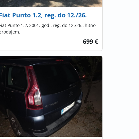
Fiat Punto 1.2, reg. do 12./26.
Fiat Punto 1.2, 2001. god., reg. do 12./26., hitno
prodajem.
699 €