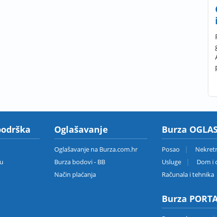
podrška
Oglašavanje
Burza OGLAS
Oglašavanje na Burza.com.hr
Posao
Nekret
zu
Burza bodovi - BB
Usluge
Dom i o
Način plaćanja
Računala i tehnika
Burza PORT