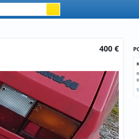
400 €
P
K
R
R
S