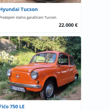
Hyundai Tucson
Prodajem stalno garažirani Tucson.
22.000 €
Fićo 750 LE