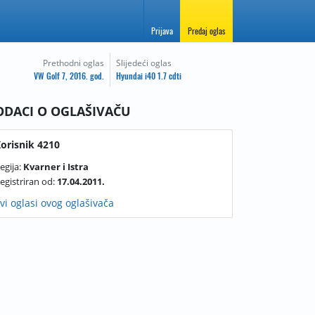
Prijava
Predaj oglas
Prethodni oglas
Slijedeći oglas
VW Golf 7, 2016. god.
Hyundai i40 1.7 cdti
ODACI O OGLAŠIVAČU
orisnik 4210
egija:
Kvarner i Istra
egistriran od:
17.04.2011.
vi oglasi ovog oglašivača