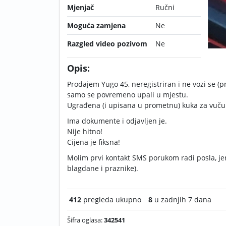
Mjenjač
Ručni
Moguća zamjena
Ne
Razgled video pozivom
Ne
Opis:
Prodajem Yugo 45, neregistriran i ne vozi se (pr
samo se povremeno upali u mjestu.
Ugrađena (i upisana u prometnu) kuka za vuču 
Ima dokumente i odjavljen je.
Nije hitno!
Cijena je fiksna!
Molim prvi kontakt SMS porukom radi posla, jer
blagdane i praznike).
412
pregleda ukupno
8
u zadnjih 7 dana
Šifra oglasa:
342541