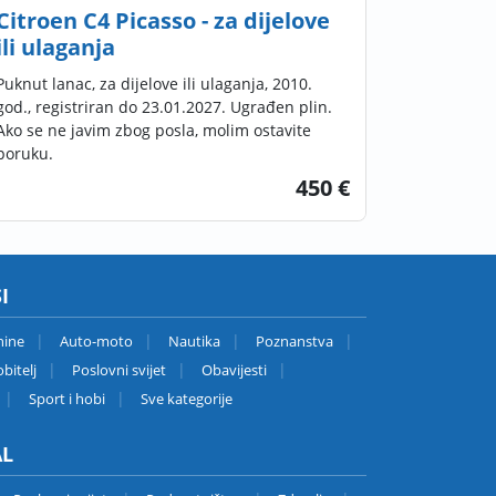
Citroen C4 Picasso - za dijelove
ili ulaganja
Puknut lanac, za dijelove ili ulaganja, 2010.
god., registriran do 23.01.2027. Ugrađen plin.
Ako se ne javim zbog posla, molim ostavite
poruku.
450 €
I
nine
Auto-moto
Nautika
Poznanstva
bitelj
Poslovni svijet
Obavijesti
Sport i hobi
Sve kategorije
AL