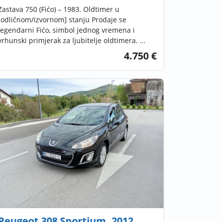
Zastava 750 (Fićo) – 1983. Oldtimer u
[odličnom/izvornom] stanju Prodaje se
legendarni Fićo, simbol jednog vremena i
vrhunski primjerak za ljubitelje oldtimera. ...
4.750 €
Peugeot 308 Sportium, 2012.