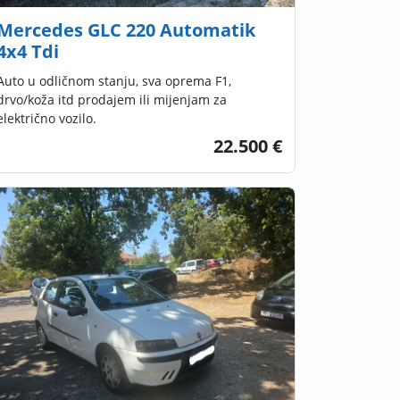
Mercedes GLC 220 Automatik
4x4 Tdi
Auto u odličnom stanju, sva oprema F1,
drvo/koža itd prodajem ili mijenjam za
električno vozilo.
22.500 €