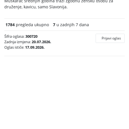
Muškarac srednjih godina traži zgodnu žensku osobu za
druženje, kavicu, samo Slavonija.
1784
pregleda ukupno
7
u zadnjih 7 dana
Šifra oglasa:
300720
Prijavi oglas
Zadnja izmjena:
20.07.2026.
Oglas ističe:
17.09.2026.