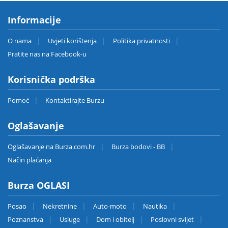
Informacije
O nama
Uvjeti korištenja
Politika privatnosti
Pratite nas na Facebook-u
Korisnička podrška
Pomoć
Kontaktirajte Burzu
Oglašavanje
Oglašavanje na Burza.com.hr
Burza bodovi - BB
Način plaćanja
Burza OGLASI
Posao
Nekretnine
Auto-moto
Nautika
Poznanstva
Usluge
Dom i obitelj
Poslovni svijet