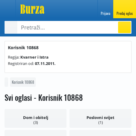
Prijava
Predaj oglas
Korisnik 10868
Regija:
Kvarner i Istra
Registriran od:
07.11.2011.
Korisnik 10868
Svi oglasi - Korisnik 10868
Dom i obitelj
Poslovni svijet
3
1