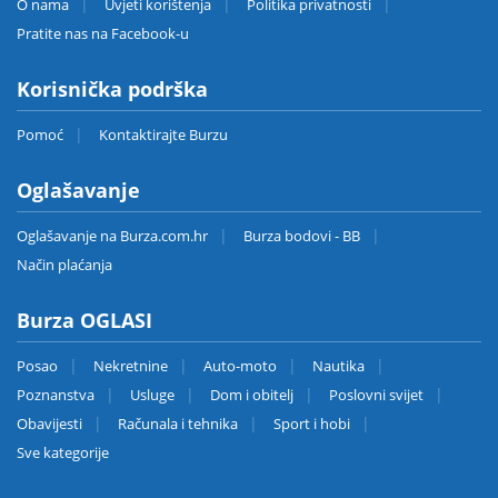
O nama
Uvjeti korištenja
Politika privatnosti
Pratite nas na Facebook-u
Korisnička podrška
Pomoć
Kontaktirajte Burzu
Oglašavanje
Oglašavanje na Burza.com.hr
Burza bodovi - BB
Način plaćanja
Burza OGLASI
Posao
Nekretnine
Auto-moto
Nautika
Poznanstva
Usluge
Dom i obitelj
Poslovni svijet
Obavijesti
Računala i tehnika
Sport i hobi
Sve kategorije