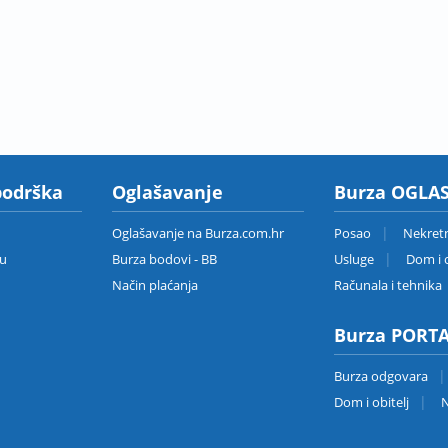
podrška
Oglašavanje
Burza OGLAS
Oglašavanje na Burza.com.hr
Posao
Nekret
zu
Burza bodovi - BB
Usluge
Dom i o
Način plaćanja
Računala i tehnika
Burza PORT
Burza odgovara
Dom i obitelj
N