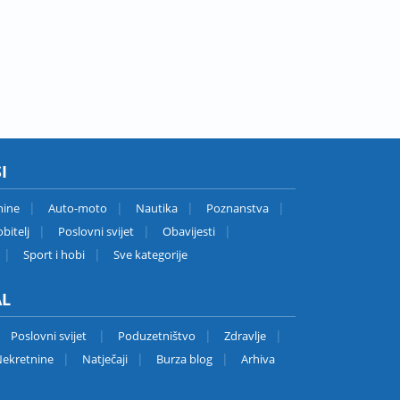
I
nine
Auto-moto
Nautika
Poznanstva
bitelj
Poslovni svijet
Obavijesti
Sport i hobi
Sve kategorije
AL
Poslovni svijet
Poduzetništvo
Zdravlje
ekretnine
Natječaji
Burza blog
Arhiva