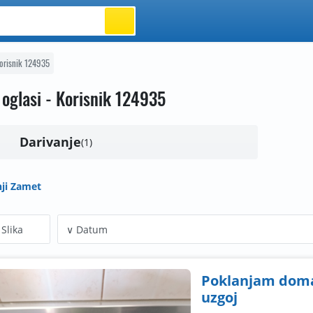
orisnik 124935
 oglasi - Korisnik 124935
Darivanje
1
ji Zamet
Slika
Poklanjam domać
uzgoj