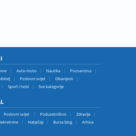
I
nine
Auto-moto
Nautika
Poznanstva
bitelj
Poslovni svijet
Obavijesti
Sport i hobi
Sve kategorije
AL
Poslovni svijet
Poduzetništvo
Zdravlje
ekretnine
Natječaji
Burza blog
Arhiva