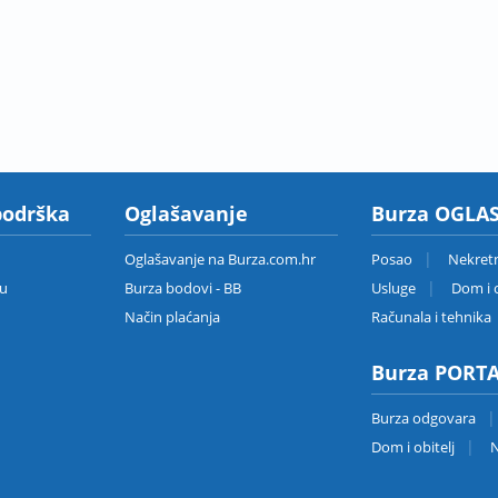
podrška
Oglašavanje
Burza OGLAS
Oglašavanje na Burza.com.hr
Posao
Nekret
zu
Burza bodovi - BB
Usluge
Dom i o
Način plaćanja
Računala i tehnika
Burza PORT
Burza odgovara
Dom i obitelj
N