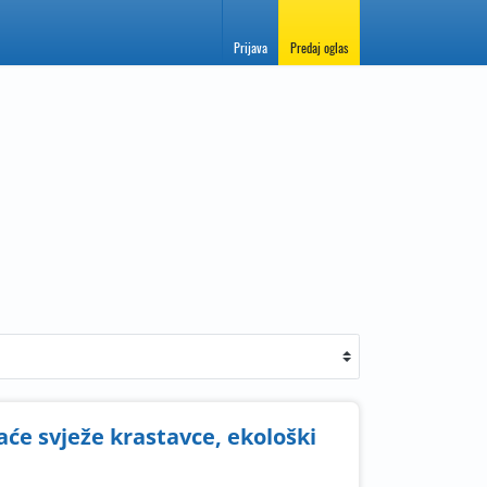
Prijava
Predaj oglas
e svježe krastavce, ekološki