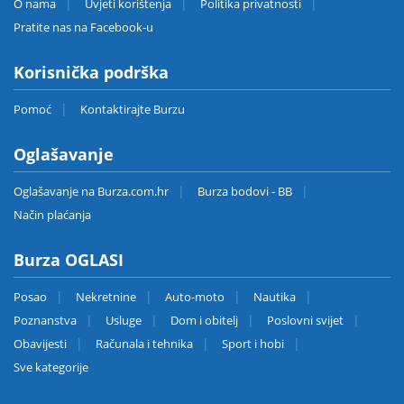
O nama
Uvjeti korištenja
Politika privatnosti
Pratite nas na Facebook-u
Korisnička podrška
Pomoć
Kontaktirajte Burzu
Oglašavanje
Oglašavanje na Burza.com.hr
Burza bodovi - BB
Način plaćanja
Burza OGLASI
Posao
Nekretnine
Auto-moto
Nautika
Poznanstva
Usluge
Dom i obitelj
Poslovni svijet
Obavijesti
Računala i tehnika
Sport i hobi
Sve kategorije