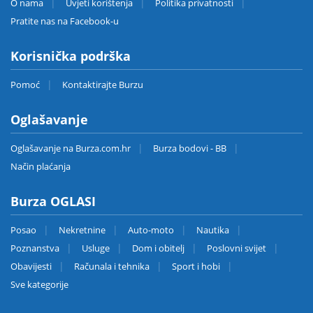
O nama
Uvjeti korištenja
Politika privatnosti
Pratite nas na Facebook-u
Korisnička podrška
Pomoć
Kontaktirajte Burzu
Oglašavanje
Oglašavanje na Burza.com.hr
Burza bodovi - BB
Način plaćanja
Burza OGLASI
Posao
Nekretnine
Auto-moto
Nautika
Poznanstva
Usluge
Dom i obitelj
Poslovni svijet
Obavijesti
Računala i tehnika
Sport i hobi
Sve kategorije