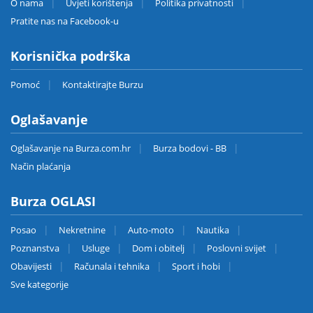
O nama
Uvjeti korištenja
Politika privatnosti
Pratite nas na Facebook-u
Korisnička podrška
Pomoć
Kontaktirajte Burzu
Oglašavanje
Oglašavanje na Burza.com.hr
Burza bodovi - BB
Način plaćanja
Burza OGLASI
Posao
Nekretnine
Auto-moto
Nautika
Poznanstva
Usluge
Dom i obitelj
Poslovni svijet
Obavijesti
Računala i tehnika
Sport i hobi
Sve kategorije