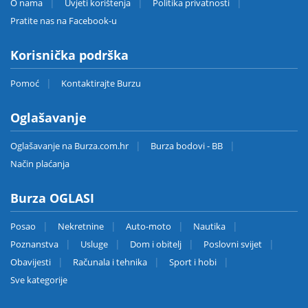
O nama
Uvjeti korištenja
Politika privatnosti
Pratite nas na Facebook-u
Korisnička podrška
Pomoć
Kontaktirajte Burzu
Oglašavanje
Oglašavanje na Burza.com.hr
Burza bodovi - BB
Način plaćanja
Burza OGLASI
Posao
Nekretnine
Auto-moto
Nautika
Poznanstva
Usluge
Dom i obitelj
Poslovni svijet
Obavijesti
Računala i tehnika
Sport i hobi
Sve kategorije