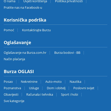
O nama
Uvjeti korištenja
Politika privatnosti
Pratite nas na Facebook-u
Korisnička podrška
Pomoć
Kontaktirajte Burzu
Oglašavanje
Oglašavanje na Burza.com.hr
Burza bodovi - BB
Način plaćanja
Burza OGLASI
Posao
Nekretnine
Auto-moto
Nautika
Poznanstva
Usluge
Dom i obitelj
Poslovni svijet
Obavijesti
Računala i tehnika
Sport i hobi
Sve kategorije