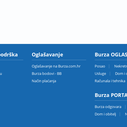
podrška
Oglašavanje
Burza OGLAS
Oglašavanje na Burza.com.hr
Posao
Nekret
zu
Burza bodovi - BB
Usluge
Dom i o
Način plaćanja
Računala i tehnika
Burza PORT
Burza odgovara
Dom i obitelj
N