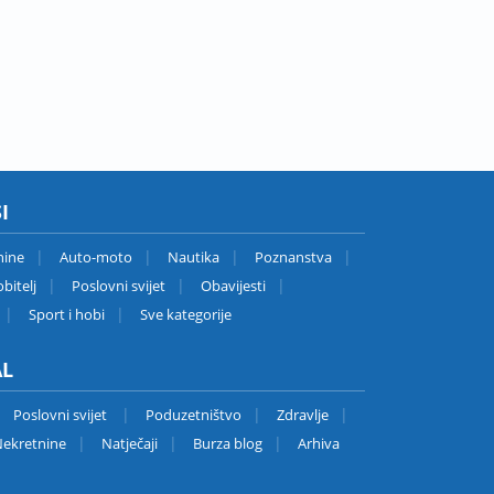
I
nine
Auto-moto
Nautika
Poznanstva
bitelj
Poslovni svijet
Obavijesti
Sport i hobi
Sve kategorije
AL
Poslovni svijet
Poduzetništvo
Zdravlje
ekretnine
Natječaji
Burza blog
Arhiva