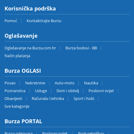
Korisnička podrška
Pomoć
Kontaktirajte Burzu
Oglašavanje
Oglašavanje na Burza.com.hr
Burza bodovi - BB
Način plaćanja
Burza OGLASI
Posao
Nekretnine
Auto-moto
Nautika
Poznanstva
Usluge
Dom i obitelj
Poslovni svijet
Obavijesti
Računala i tehnika
Sport i hobi
Sve kategorije
Burza PORTAL
Burza odgovara
Poslovni svijet
Poduzetništvo