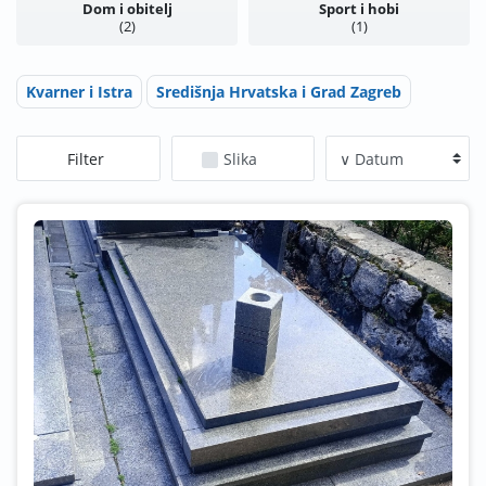
Dom i obitelj
Sport i hobi
2
1
Kvarner i Istra
Središnja Hrvatska i Grad Zagreb
Filter
Slika