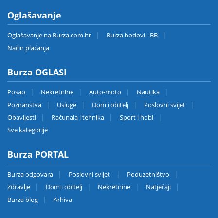
Oglašavanje
Oglašavanje na Burza.com.hr
Burza bodovi - BB
Način plaćanja
Burza OGLASI
Posao
Nekretnine
Auto-moto
Nautika
Poznanstva
Usluge
Dom i obitelj
Poslovni svijet
Obavijesti
Računala i tehnika
Sport i hobi
Sve kategorije
Burza PORTAL
Burza odgovara
Poslovni svijet
Poduzetništvo
Zdravlje
Dom i obitelj
Nekretnine
Natječaji
Burza blog
Arhiva