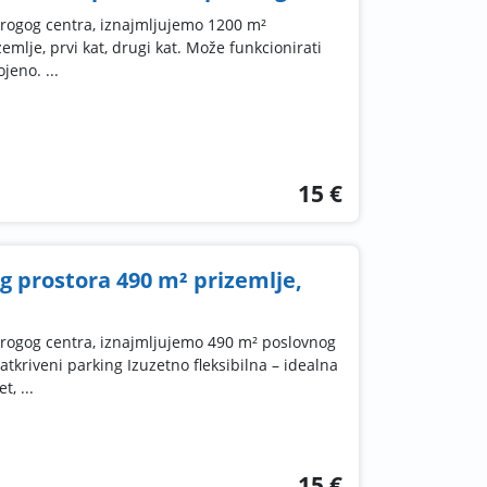
trogog centra, iznajmljujemo 1200 m²
emlje, prvi kat, drugi kat. Može funkcionirati
jeno. ...
15 €
 prostora 490 m² prizemlje,
trogog centra, iznajmljujemo 490 m² poslovnog
Natkriveni parking Izuzetno fleksibilna – idealna
, ...
15 €