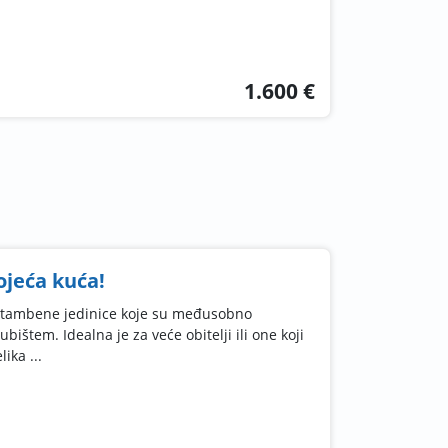
1.600 €
ojeća kuća!
 stambene jedinice koje su međusobno
ištem. Idealna je za veće obitelji ili one koji
ika ...