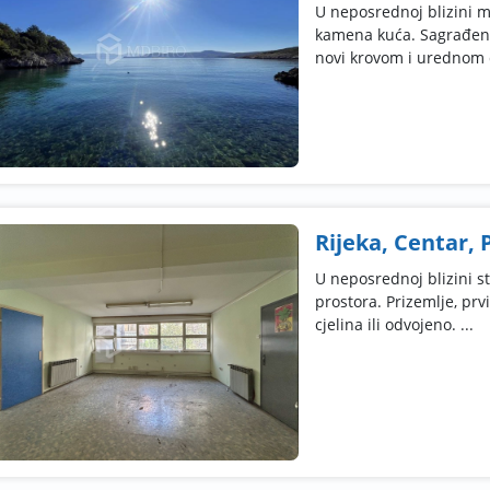
U neposrednoj blizini 
kamena kuća. Sagrađena
novi krovom i urednom 
Rijeka, Centar, 
U neposrednoj blizini 
prostora. Prizemlje, prv
cjelina ili odvojeno. ...