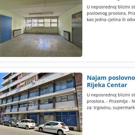
U neposrednoj blizini s
poslovnog prostora. Priz
kao jedna cjelina ili odvo
Najam poslovnog
Rijeka Centar
U neposrednoj blizini s
prostora. - Prizemlje - 
za: trgovinu, supermarket