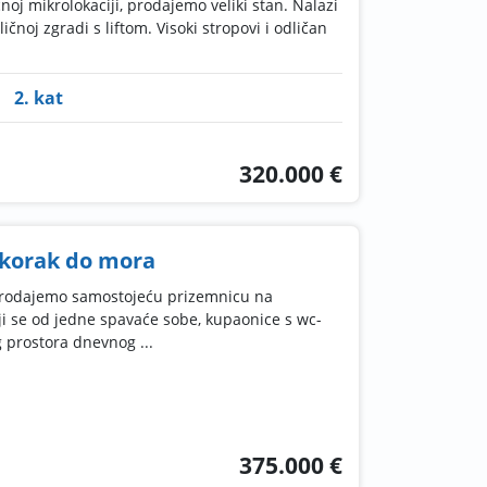
noj mikrolokaciji, prodajemo veliki stan. Nalazi
čnoj zgradi s liftom. Visoki stropovi i odličan
2. kat
320.000 €
 korak do mora
Prodajemo samostojeću prizemnicu na
oji se od jedne spavaće sobe, kupaonice s wc-
g prostora dnevnog ...
375.000 €