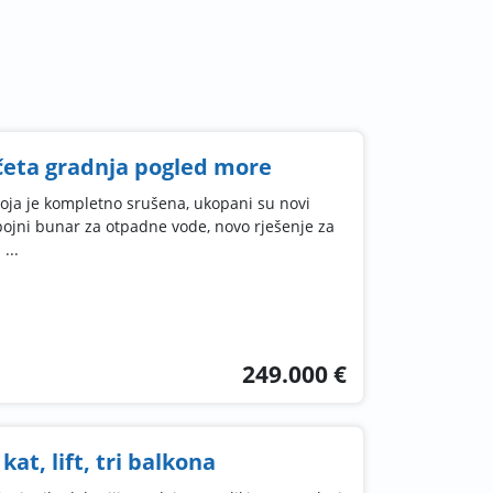
četa gradnja pogled more
koja je kompletno srušena, ukopani su novi
upojni bunar za otpadne vode, novo rješenje za
...
249.000 €
kat, lift, tri balkona