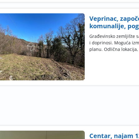
Veprinac, započ
komunalije, po
Građevinsko zemljište 
i doprinosi. Moguća iz
planu. Odlična lokacija, .
Centar, najam 1