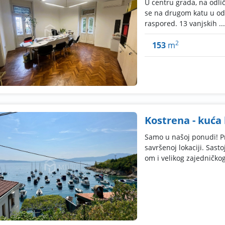
U centru grada, na odlič
se na drugom katu u odli
raspored. 13 vanjskih ...
2
153
m
Kostrena - kuća
Samo u našoj ponudi! 
savršenoj lokaciji. Sast
om i velikog zajedničko