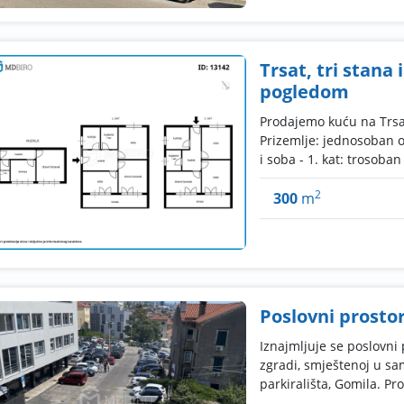
Trsat, tri stana
pogledom
Prodajemo kuću na Trsatu
Prizemlje: jednosoban 
i soba - 1. kat: trosoban 
2
300
m
Poslovni prostor
Iznajmljuje se poslovni 
zgradi, smještenoj u s
parkirališta, Gomila. Pros