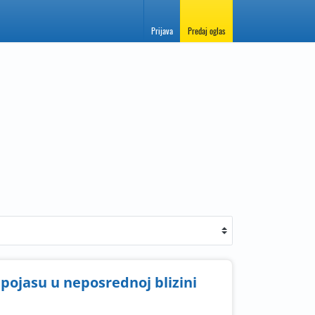
Prijava
Predaj oglas
pojasu u neposrednoj blizini