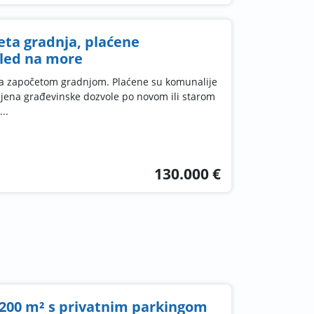
eta gradnja, plaćene
gled na more
sa započetom gradnjom. Plaćene su komunalije
mjena građevinske dozvole po novom ili starom
..
130.000 €
200 m² s privatnim parkingom