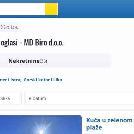
D Biro d.o.o.
 oglasi - MD Biro d.o.o.
Nekretnine
36
ner i Istra
Gorski kotar i Lika
Slika
Kuća u zelenom 
plaže