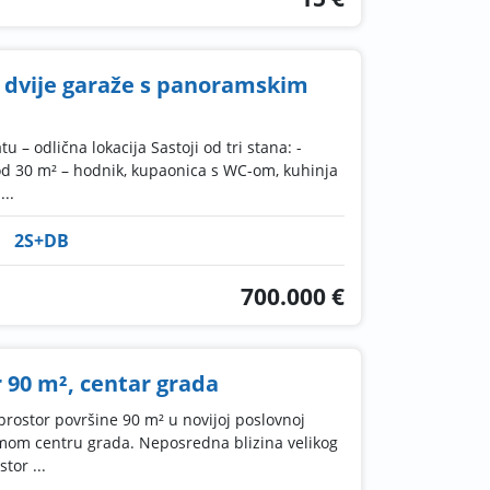
 i dvije garaže s panoramskim
 – odlična lokacija Sastoji od tri stana: -
od 30 m² – hodnik, kupaonica s WC-om, kuhinja
...
2S+DB
700.000 €
 90 m², centar grada
prostor površine 90 m² u novijoj poslovnoj
amom centru grada. Neposredna blizina velikog
tor ...