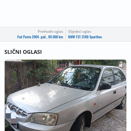
Prethodni oglas
Slijedeći oglas
Fiat Punto 2004. god., 89.000 km
BMW F31 318D Sportline
SLIČNI OGLASI