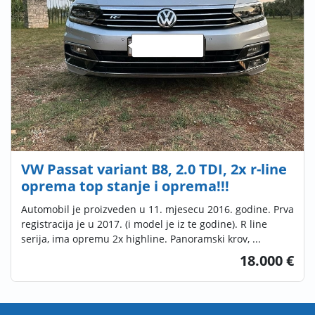
VW Passat variant B8, 2.0 TDI, 2x r-line
oprema top stanje i oprema!!!
Automobil je proizveden u 11. mjesecu 2016. godine. Prva
registracija je u 2017. (i model je iz te godine). R line
serija, ima opremu 2x highline. Panoramski krov, ...
18.000 €