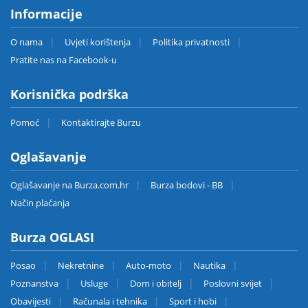
Informacije
O nama
Uvjeti korištenja
Politika privatnosti
Pratite nas na Facebook-u
Korisnička podrška
Pomoć
Kontaktirajte Burzu
Oglašavanje
Oglašavanje na Burza.com.hr
Burza bodovi - BB
Način plaćanja
Burza OGLASI
Posao
Nekretnine
Auto-moto
Nautika
Poznanstva
Usluge
Dom i obitelj
Poslovni svijet
Obavijesti
Računala i tehnika
Sport i hobi