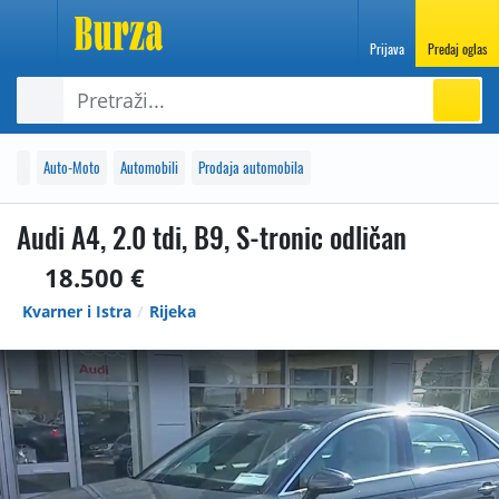
Prijava
Predaj oglas
Auto-Moto
Automobili
Prodaja automobila
Audi A4, 2.0 tdi, B9, S-tronic odličan
18.500 €
Kvarner i Istra
Rijeka