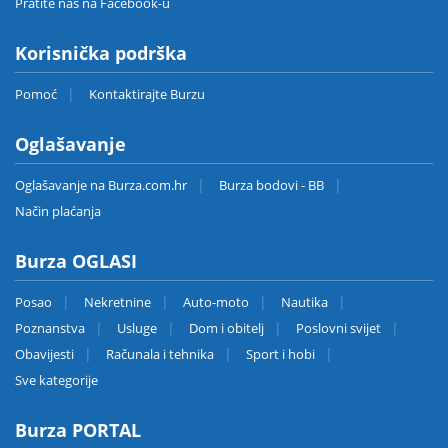
Pratite nas na Facebook-u
Korisnička podrška
Pomoć
Kontaktirajte Burzu
Oglašavanje
Oglašavanje na Burza.com.hr
Burza bodovi - BB
Način plaćanja
Burza OGLASI
Posao
Nekretnine
Auto-moto
Nautika
Poznanstva
Usluge
Dom i obitelj
Poslovni svijet
Obavijesti
Računala i tehnika
Sport i hobi
Sve kategorije
Burza PORTAL