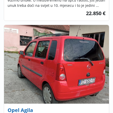
vozimo unuke. U međuvremenu na opću radost, još jedan
unuk treba doći na svijet u 10. mjesecu i to je jedini ...
22.850 €
Opel Agila