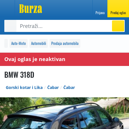
Prijava
Predaj oglas
Auto-Moto
Automobili
Prodaja automobila
Ovaj oglas je neaktivan
BMW 318D
Gorski kotar i Lika
Čabar
Čabar