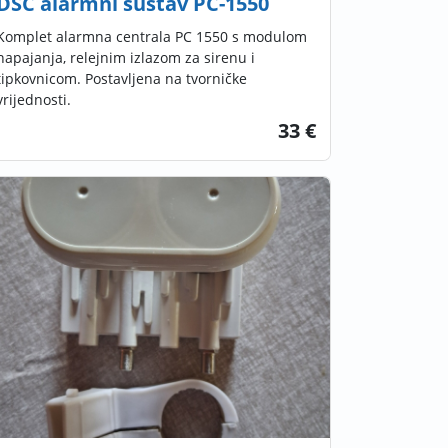
DSC alarmni sustav PC-1550
Komplet alarmna centrala PC 1550 s modulom
napajanja, relejnim izlazom za sirenu i
tipkovnicom. Postavljena na tvorničke
vrijednosti.
33 €