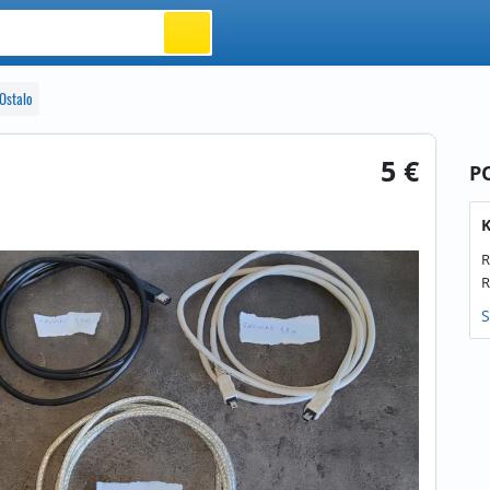
Ostalo
5 €
P
K
R
R
S