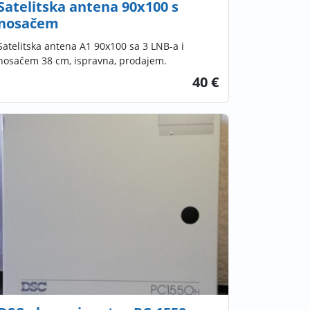
Satelitska antena 90x100 s
nosačem
Satelitska antena A1 90x100 sa 3 LNB-a i
nosačem 38 cm, ispravna, prodajem.
40 €