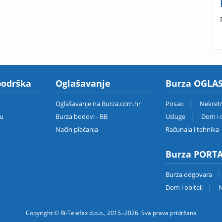
podrška
Oglašavanje
Burza OGLAS
Oglašavanje na Burza.com.hr
Posao
Nekret
zu
Burza bodovi - BB
Usluge
Dom i o
Način plaćanja
Računala i tehnika
Burza PORT
Burza odgovara
Dom i obitelj
N
Copyright © Ri-Telefax d.o.o., 2015.-2026. Sva prava pridržana