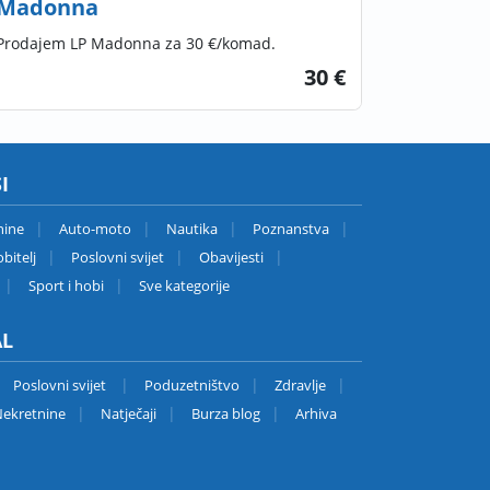
Madonna
Prodajem LP Madonna za 30 €/komad.
30 €
I
nine
Auto-moto
Nautika
Poznanstva
bitelj
Poslovni svijet
Obavijesti
Sport i hobi
Sve kategorije
AL
Poslovni svijet
Poduzetništvo
Zdravlje
ekretnine
Natječaji
Burza blog
Arhiva