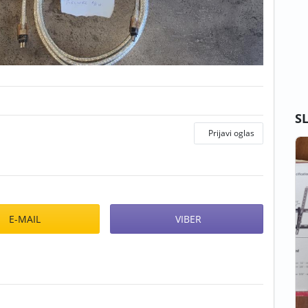
S
Prijavi oglas
E-MAIL
VIBER