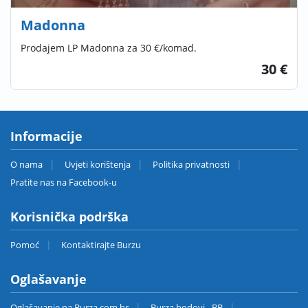
Madonna
Prodajem LP Madonna za 30 €/komad.
30 €
Informacije
O nama
Uvjeti korištenja
Politika privatnosti
Pratite nas na Facebook-u
Korisnička podrška
Pomoć
Kontaktirajte Burzu
Oglašavanje
Oglašavanje na Burza.com.hr
Burza bodovi - BB