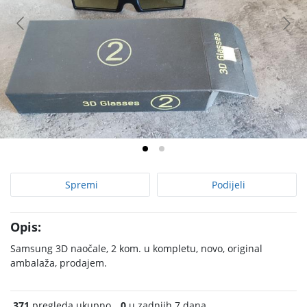
Spremi
Podijeli
Opis:
Samsung 3D naočale, 2 kom. u kompletu, novo, original
ambalaža, prodajem.
371
pregleda ukupno
0
u zadnjih 7 dana