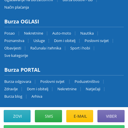
Način plaćanja
Burza OGLASI
Posao
Nekretnine
Auto-moto
Nautika
Poznanstva
Usluge
Dom i obitelj
Poslovni svijet
Obavijesti
Računala i tehnika
Sport i hobi
Sve kategorije
Burza PORTAL
Burza odgovara
Poslovni svijet
Poduzetništvo
Zdravlje
Dom i obitelj
Nekretnine
Natječaji
Burza blog
Arhiva
Copyright © Ri-Telefax d.o.o., 2015.-2026. Sva prava pridržana
ZOVI
SMS
E-MAIL
VIBER