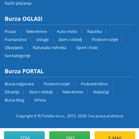
Način plaćanja
Burza OGLASI
Posao
Nekretnine
Auto-moto
Nautika
Poznanstva
Usluge
Dom i obitelj
Poslovni svijet
Obavijesti
Računala i tehnika
Sport i hobi
Sve kategorije
Burza PORTAL
Burza odgovara
Poslovni svijet
Poduzetništvo
Zdravlje
Dom i obitelj
Nekretnine
Natječaji
Burza blog
Arhiva
Copyright © Ri-Telefax d.o.o., 2015.-2026. Sva prava pridržana
ZOVI
SMS
E-MAIL