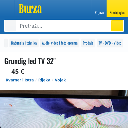
Prijava
Predaj oglas
Računala i tehnika
Audio, video i foto oprema
Prodaja
TV - DVD - Video
Grundig led TV 32"
45 €
Kvarner i Istra
Rijeka
Vojak