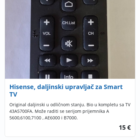
Hisense, daljinski upravljač za Smart
TV
Original daljinski u odličnom stanju. Bio u kompletu sa TV
43A5700FA. Može raditi se serijom prijemnika A
5600,6100,7100 , AE6000 i B7000.
15 €