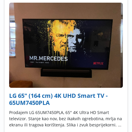
LG 65" (164 cm) 4K UHD Smart TV -
65UM7450PLA
Prodajem LG 65UM7450PLA, 65" 4K Ultra HD Smart
televizor. Stanje kao nov, bez ikakvih ogrebotina, mrlja na
ekranu ili tragova korištenja. Slika i zvuk besprijekorni. ...