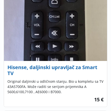
Hisense, daljinski upravljač za Smart
TV
Original daljinski u odličnom stanju. Bio u kompletu sa TV
43A5700FA. Može raditi se serijom prijemnika A
5600,6100,7100 , AE6000 i B7000.
15 €