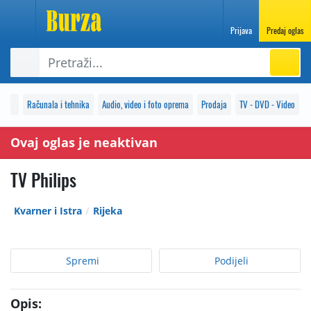
Prijava
Predaj oglas
Računala i tehnika
Audio, video i foto oprema
Prodaja
TV - DVD - Video
Ovaj oglas je neaktivan
TV Philips
Kvarner i Istra
Rijeka
Spremi
Podijeli
Opis: