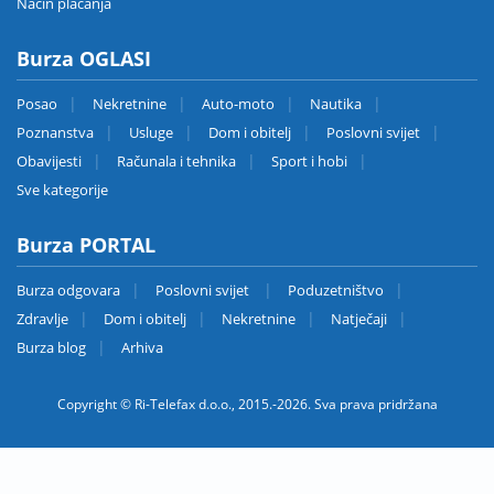
Način plaćanja
Burza OGLASI
Posao
Nekretnine
Auto-moto
Nautika
Poznanstva
Usluge
Dom i obitelj
Poslovni svijet
Obavijesti
Računala i tehnika
Sport i hobi
Sve kategorije
Burza PORTAL
Burza odgovara
Poslovni svijet
Poduzetništvo
Zdravlje
Dom i obitelj
Nekretnine
Natječaji
Burza blog
Arhiva
Copyright © Ri-Telefax d.o.o., 2015.-2026. Sva prava pridržana