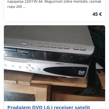
napajanja 220/19V 4A. Mogućnost zidne montaže, razmak
rupa 200 ...
45 €
Prodajem DVD LG i receiver satelit