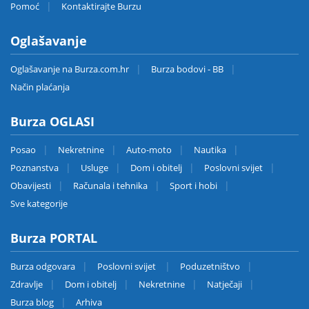
Pomoć
Kontaktirajte Burzu
Oglašavanje
Oglašavanje na Burza.com.hr
Burza bodovi - BB
Način plaćanja
Burza OGLASI
Posao
Nekretnine
Auto-moto
Nautika
Poznanstva
Usluge
Dom i obitelj
Poslovni svijet
Obavijesti
Računala i tehnika
Sport i hobi
Sve kategorije
Burza PORTAL
Burza odgovara
Poslovni svijet
Poduzetništvo
Zdravlje
Dom i obitelj
Nekretnine
Natječaji
Burza blog
Arhiva