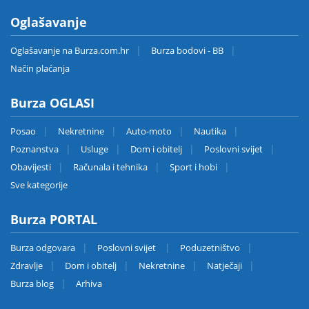
Oglašavanje
Oglašavanje na Burza.com.hr
Burza bodovi - BB
Način plaćanja
Burza OGLASI
Posao
Nekretnine
Auto-moto
Nautika
Poznanstva
Usluge
Dom i obitelj
Poslovni svijet
Obavijesti
Računala i tehnika
Sport i hobi
Sve kategorije
Burza PORTAL
Burza odgovara
Poslovni svijet
Poduzetništvo
Zdravlje
Dom i obitelj
Nekretnine
Natječaji
Burza blog
Arhiva