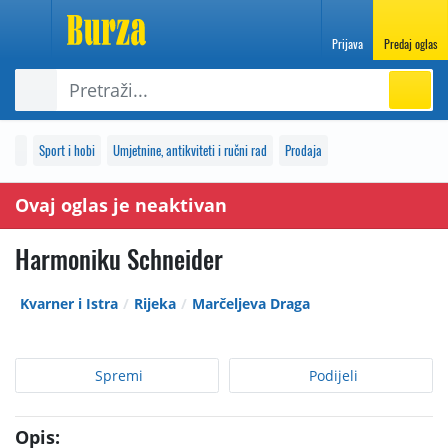
Prijava
Predaj oglas
Sport i hobi
Umjetnine, antikviteti i ručni rad
Prodaja
Ovaj oglas je neaktivan
Harmoniku Schneider
Kvarner i Istra
Rijeka
Marčeljeva Draga
Spremi
Podijeli
Opis: