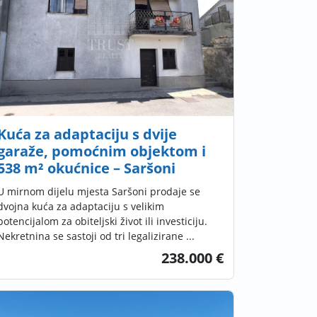
Kuća za adaptaciju s dvije
garaže, pomoćnim objektom i
538 m² okućnice – Saršoni
U mirnom dijelu mjesta Saršoni prodaje se
dvojna kuća za adaptaciju s velikim
potencijalom za obiteljski život ili investiciju.
Nekretnina se sastoji od tri legalizirane ...
238.000 €