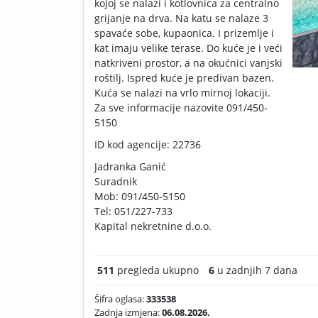
kojoj se nalazi i kotlovnica za centralno
grijanje na drva. Na katu se nalaze 3
spavaće sobe, kupaonica. I prizemlje i
kat imaju velike terase. Do kuće je i veći
natkriveni prostor, a na okućnici vanjski
roštilj. Ispred kuće je predivan bazen.
Kuća se nalazi na vrlo mirnoj lokaciji.
Za sve informacije nazovite 091/450-
5150
ID kod agencije: 22736
Jadranka Ganić
Suradnik
Mob: 091/450-5150
Tel: 051/227-733
Kapital nekretnine d.o.o.
511
pregleda ukupno
6
u zadnjih 7 dana
Šifra oglasa:
333538
Zadnja izmjena:
06.08.2026.