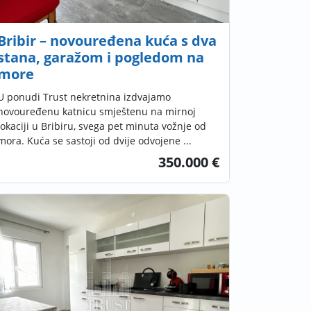
Bribir – novouređena kuća s dva
stana, garažom i pogledom na
more
U ponudi Trust nekretnina izdvajamo
novouređenu katnicu smještenu na mirnoj
lokaciji u Bribiru, svega pet minuta vožnje od
mora. Kuća se sastoji od dvije odvojene ...
350.000 €