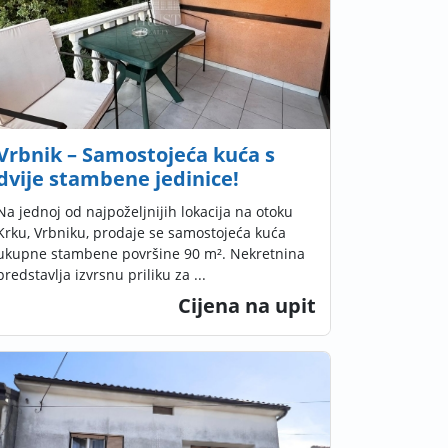
Vrbnik – Samostojeća kuća s
dvije stambene jedinice!
Na jednoj od najpoželjnijih lokacija na otoku
Krku, Vrbniku, prodaje se samostojeća kuća
ukupne stambene površine 90 m². Nekretnina
predstavlja izvrsnu priliku za ...
Cijena na upit