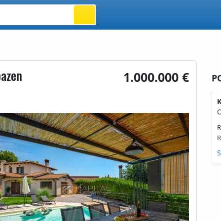
bazen
1.000.000 €
P
K
O
R
R
S