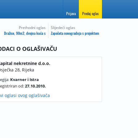
Prijava
Predaj oglas
Prethodni oglas
Slijedeći oglas
Dražice, 90m2, dvojna kuća s
Započeta novogradnja s projektom
-
ODACI O OGLAŠIVAČU
apital nekretnine d.o.o.
sječka 28, Rijeka
egija:
Kvarner i Istra
egistriran od:
27.10.2010.
vi oglasi ovog oglašivača