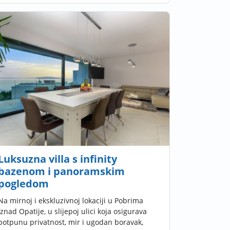
Luksuzna villa s infinity
bazenom i panoramskim
pogledom
Na mirnoj i ekskluzivnoj lokaciji u Pobrima
iznad Opatije, u slijepoj ulici koja osigurava
potpunu privatnost, mir i ugodan boravak,