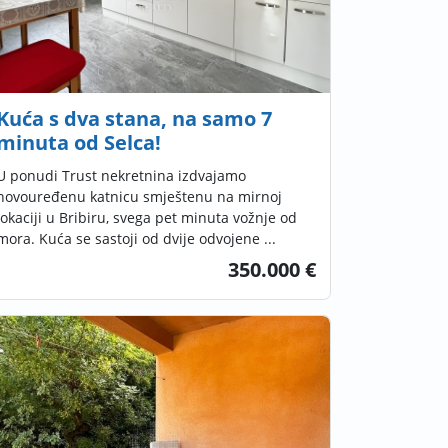
Kuća s dva stana, na samo 7
minuta od Selca!
U ponudi Trust nekretnina izdvajamo
novouređenu katnicu smještenu na mirnoj
lokaciji u Bribiru, svega pet minuta vožnje od
mora. Kuća se sastoji od dvije odvojene ...
350.000 €