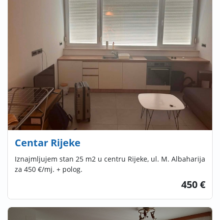
Centar Rijeke
Iznajmljujem stan 25 m2 u centru Rijeke, ul. M. Albaharija
za 450 €/mj. + polog.
450 €