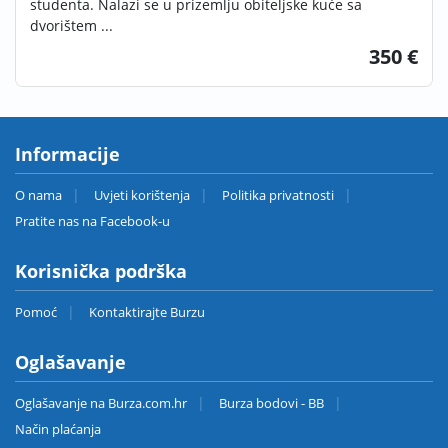
studenta. Nalazi se u prizemlju obiteljske kuće sa
dvorištem ...
350 €
Informacije
O nama
Uvjeti korištenja
Politika privatnosti
Pratite nas na Facebook-u
Korisnička podrška
Pomoć
Kontaktirajte Burzu
Oglašavanje
Oglašavanje na Burza.com.hr
Burza bodovi - BB
Način plaćanja