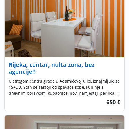
Rijeka, centar, nulta zona, bez
agencije!!
U strogom centru grada u Adamićevoj ulici, iznajmljuje se
1S+DB. Stan se sastoji od spavaće sobe, kuhinje s
dnevnim boravkom, kupaonice, novi namještaj, perilica, ...
650 €