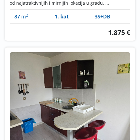
od najatraktivnijih i mirnijih lokacija u gradu. ...
2
87
m
1. kat
3S+DB
1.875 €