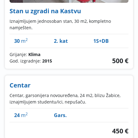
Stan u zgradi na Kastvu
Iznajmljujem jednosoban stan, 30 m2, kompletno
namješten.
2
30
m
2. kat
1S+DB
Grijanje:
Klima
500 €
God. izgradnje:
2015
Centar
Centar, garsonijera novouređena, 24 m2, blizu Žabice,
iznajmljujem studentu/ici, nepušaču.
2
24
m
Gars.
450 €