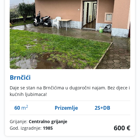
Brnčići
Daje se stan na Brnčićima u dugoročni najam. Bez djece i
kućnih ljubimaca!
2
60
m
Prizemlje
2S+DB
Grijanje:
Centralno grijanje
600 €
God. izgradnje:
1985