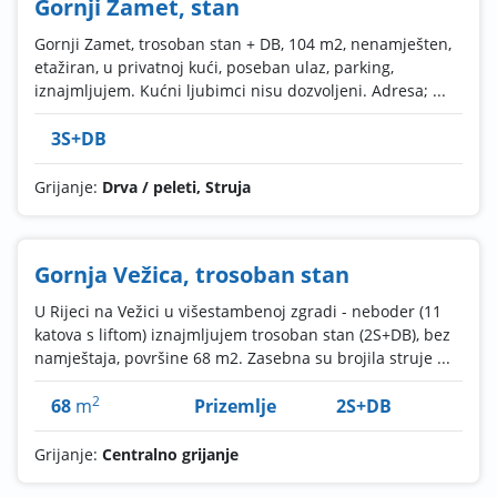
Gornji Zamet, stan
Gornji Zamet, trosoban stan + DB, 104 m2, nenamješten,
etažiran, u privatnoj kući, poseban ulaz, parking,
iznajmljujem. Kućni ljubimci nisu dozvoljeni. Adresa; ...
3S+DB
Grijanje:
Drva / peleti, Struja
Gornja Vežica, trosoban stan
U Rijeci na Vežici u višestambenoj zgradi - neboder (11
katova s liftom) iznajmljujem trosoban stan (2S+DB), bez
namještaja, površine 68 m2. Zasebna su brojila struje ...
2
68
m
Prizemlje
2S+DB
Grijanje:
Centralno grijanje