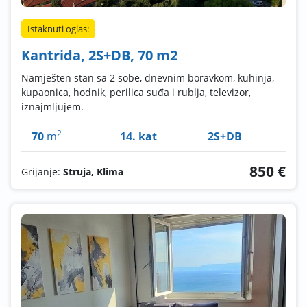
Istaknuti oglas:
Kantrida, 2S+DB, 70 m2
Namješten stan sa 2 sobe, dnevnim boravkom, kuhinja,
kupaonica, hodnik, perilica suđa i rublja, televizor,
iznajmljujem.
2
70
m
14. kat
2S+DB
850 €
Grijanje:
Struja, Klima