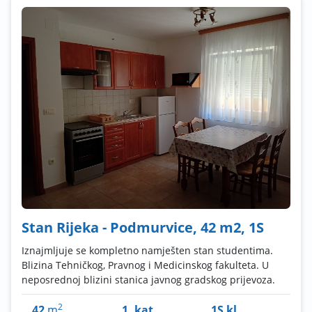
Stan Rijeka - Podmurvice, 42 m2, 1S
Iznajmljuje se kompletno namješten stan studentima.
Blizina Tehničkog, Pravnog i Medicinskog fakulteta. U
neposrednoj blizini stanica javnog gradskog prijevoza.
2
42
m
1. kat
1S kl.