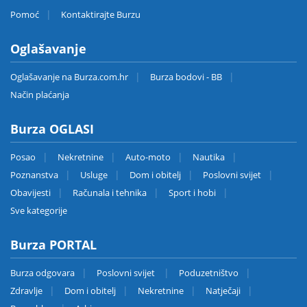
Pomoć
Kontaktirajte Burzu
Oglašavanje
Oglašavanje na Burza.com.hr
Burza bodovi - BB
Način plaćanja
Burza OGLASI
Posao
Nekretnine
Auto-moto
Nautika
Poznanstva
Usluge
Dom i obitelj
Poslovni svijet
Obavijesti
Računala i tehnika
Sport i hobi
Sve kategorije
Burza PORTAL
Burza odgovara
Poslovni svijet
Poduzetništvo
Zdravlje
Dom i obitelj
Nekretnine
Natječaji