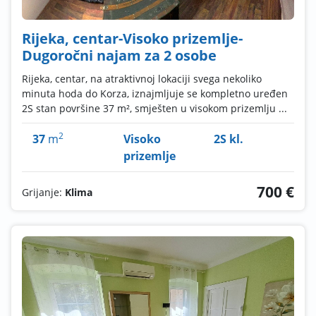
Rijeka, centar-Visoko prizemlje-
Dugoročni najam za 2 osobe
Rijeka, centar, na atraktivnoj lokaciji svega nekoliko
minuta hoda do Korza, iznajmljuje se kompletno uređen
2S stan površine 37 m², smješten u visokom prizemlju ...
2
37
m
Visoko
2S kl.
prizemlje
700 €
Grijanje:
Klima