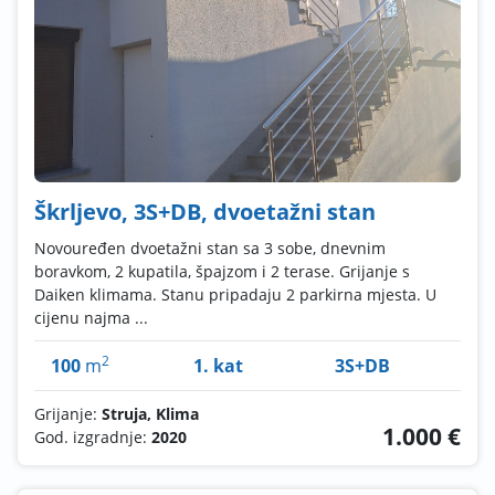
Škrljevo, 3S+DB, dvoetažni stan
Novouređen dvoetažni stan sa 3 sobe, dnevnim
boravkom, 2 kupatila, špajzom i 2 terase. Grijanje s
Daiken klimama. Stanu pripadaju 2 parkirna mjesta. U
cijenu najma ...
2
100
m
1. kat
3S+DB
Grijanje:
Struja, Klima
1.000 €
God. izgradnje:
2020