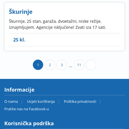
Škurinje
Škurinje, 2S stan, garaža, dvoetažni, niske režije,
iznajmljujem. Agencije isključene! Zvati iza 17 sati.
2S kl.
1
2
3
11
...
Informacije
O nama
Uvjeti korištenja
Politika privatnosti
Pratite nas na Facebook-u
Korisnička podrška