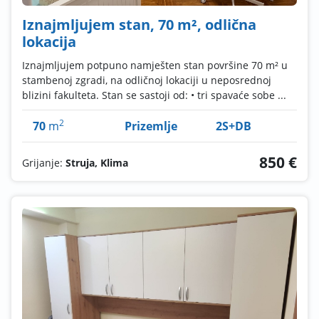
Iznajmljujem stan, 70 m², odlična
lokacija
Iznajmljujem potpuno namješten stan površine 70 m² u
stambenoj zgradi, na odličnoj lokaciji u neposrednoj
blizini fakulteta. Stan se sastoji od: • tri spavaće sobe ...
2
70
m
Prizemlje
2S+DB
850 €
Grijanje:
Struja, Klima