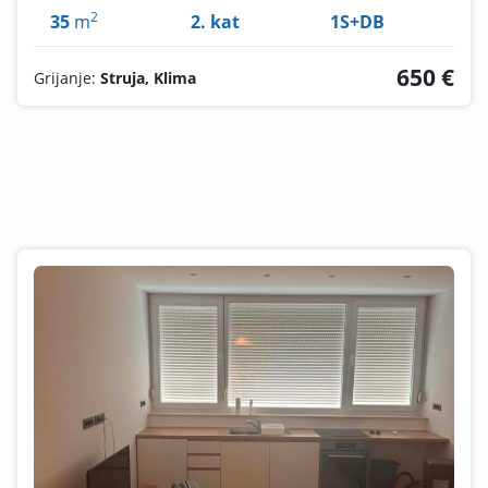
2
35
m
2. kat
1S+DB
650 €
Grijanje:
Struja, Klima