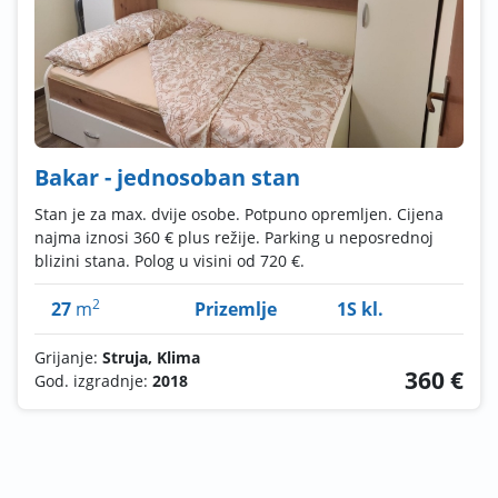
Bakar - jednosoban stan
Stan je za max. dvije osobe. Potpuno opremljen. Cijena
najma iznosi 360 € plus režije. Parking u neposrednoj
blizini stana. Polog u visini od 720 €.
2
27
m
Prizemlje
1S kl.
Grijanje:
Struja, Klima
360 €
God. izgradnje:
2018