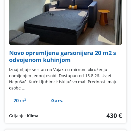
Novo opremljena garsonijera 20 m2 s
odvojenom kuhinjom
Iznajmljuje se stan na Vojaku u mirnom okruženju
namijenjen jednoj osobi. Dostupan od 15.8.26. Uvjet:
Nepušač. Kućni ljubimci: isključivo mali Prednost imaju
osobe ...
2
20
m
Gars.
430 €
Grijanje:
Klima