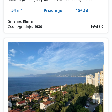
2
54
m
Prizemlje
1S+DB
Grijanje:
Klima
650 €
God. izgradnje:
1930