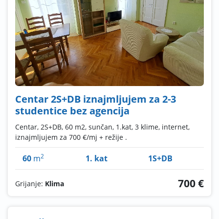
Centar 2S+DB iznajmljujem za 2-3
studentice bez agencija
Centar, 2S+DB, 60 m2, sunčan, 1.kat, 3 klime, internet,
iznajmljujem za 700 €/mj + režije .
2
60
m
1. kat
1S+DB
700 €
Grijanje:
Klima