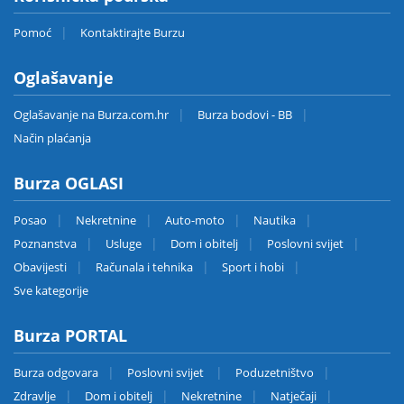
Pomoć
Kontaktirajte Burzu
Oglašavanje
Oglašavanje na Burza.com.hr
Burza bodovi - BB
Način plaćanja
Burza OGLASI
Posao
Nekretnine
Auto-moto
Nautika
Poznanstva
Usluge
Dom i obitelj
Poslovni svijet
Obavijesti
Računala i tehnika
Sport i hobi
Sve kategorije
Burza PORTAL
Burza odgovara
Poslovni svijet
Poduzetništvo
Zdravlje
Dom i obitelj
Nekretnine
Natječaji