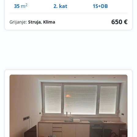
2
35
m
2. kat
1S+DB
650 €
Grijanje:
Struja, Klima