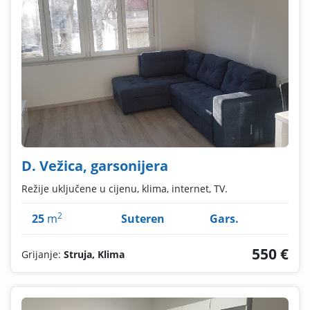
D. Vežica, garsonijera
Režije uključene u cijenu, klima, internet, TV.
2
25
m
Suteren
Gars.
550 €
Grijanje:
Struja, Klima