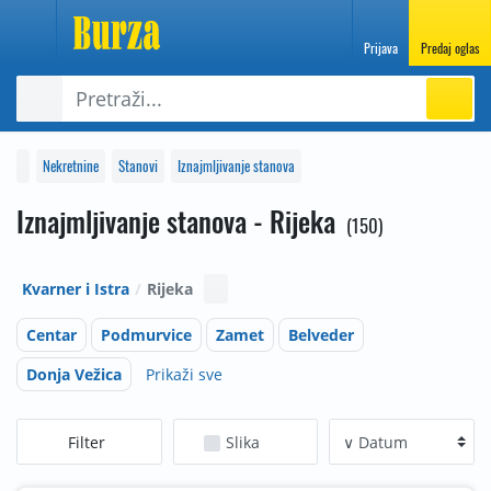
Prijava
Predaj oglas
Nekretnine
Stanovi
Iznajmljivanje stanova
Iznajmljivanje stanova - Rijeka
150
Kvarner i Istra
Rijeka
Centar
Podmurvice
Zamet
Belveder
Donja Vežica
Prikaži sve
Filter
Slika