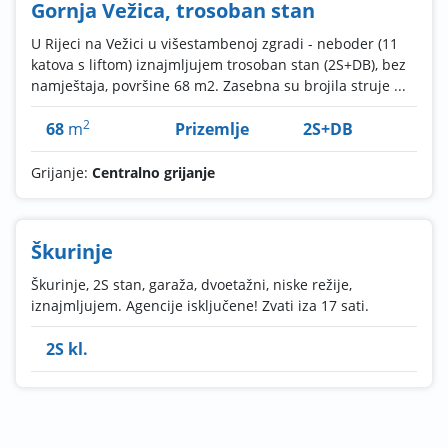
Gornja Vežica, trosoban stan
U Rijeci na Vežici u višestambenoj zgradi - neboder (11
katova s liftom) iznajmljujem trosoban stan (2S+DB), bez
namještaja, površine 68 m2. Zasebna su brojila struje ...
2
68
m
Prizemlje
2S+DB
Grijanje:
Centralno grijanje
Škurinje
Škurinje, 2S stan, garaža, dvoetažni, niske režije,
iznajmljujem. Agencije isključene! Zvati iza 17 sati.
2S kl.