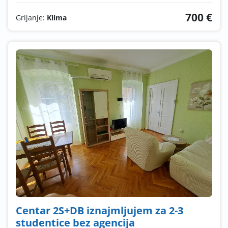
700 €
Grijanje:
Klima
Centar 2S+DB iznajmljujem za 2-3
studentice bez agencija