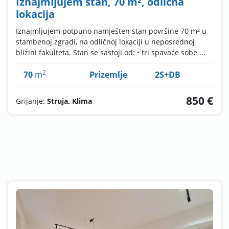
Iznajmljujem stan, 70 m², odlična
lokacija
Iznajmljujem potpuno namješten stan površine 70 m² u
stambenoj zgradi, na odličnoj lokaciji u neposrednoj
blizini fakulteta. Stan se sastoji od: • tri spavaće sobe ...
2
70
m
Prizemlje
2S+DB
850 €
Grijanje:
Struja, Klima