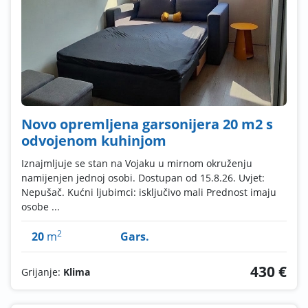
Novo opremljena garsonijera 20 m2 s
odvojenom kuhinjom
Iznajmljuje se stan na Vojaku u mirnom okruženju
namijenjen jednoj osobi. Dostupan od 15.8.26. Uvjet:
Nepušač. Kućni ljubimci: isključivo mali Prednost imaju
osobe ...
2
20
m
Gars.
430 €
Grijanje:
Klima