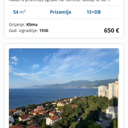
2
54
m
Prizemlje
1S+DB
Grijanje:
Klima
650 €
God. izgradnje:
1930