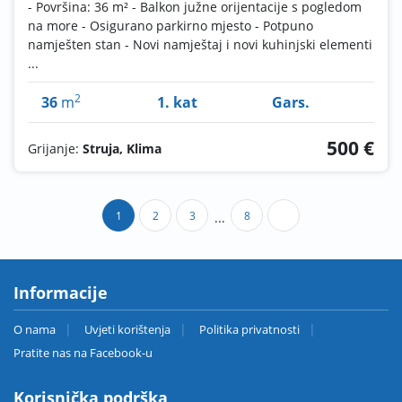
- Površina: 36 m² - Balkon južne orijentacije s pogledom
na more - Osigurano parkirno mjesto - Potpuno
namješten stan - Novi namještaj i novi kuhinjski elementi
...
2
36
m
1. kat
Gars.
500 €
Grijanje:
Struja, Klima
1
2
3
8
...
Informacije
O nama
Uvjeti korištenja
Politika privatnosti
Pratite nas na Facebook-u
Korisnička podrška