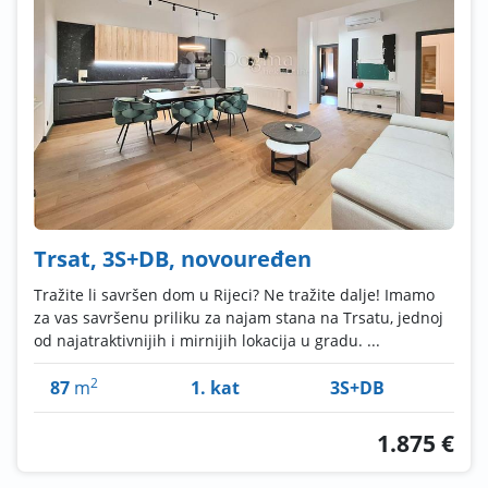
Trsat, 3S+DB, novouređen
Tražite li savršen dom u Rijeci? Ne tražite dalje! Imamo
za vas savršenu priliku za najam stana na Trsatu, jednoj
od najatraktivnijih i mirnijih lokacija u gradu. ...
2
87
m
1. kat
3S+DB
1.875 €