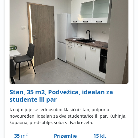
Stan, 35 m2, Podvežica, idealan za
studente ili par
Iznajmljuje se jednosobni klasični stan, potpuno
novouređen, idealan za dva studenta/ice ili par. Kuhinja,
kupaona, predsoblje, soba s dva kreveta.
2
35
m
Prizemlje
1S kl.