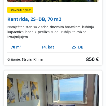
Istaknuti oglas:
Kantrida, 2S+DB, 70 m2
Namješten stan sa 2 sobe, dnevnim boravkom, kuhinja,
kupaonica, hodnik, perilica suđa i rublja, televizor,
iznajmljujem.
2
70
m
14. kat
2S+DB
850 €
Grijanje:
Struja, Klima