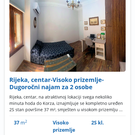
Rijeka, centar-Visoko prizemlje-
Dugoročni najam za 2 osobe
Rijeka, centar, na atraktivnoj lokaciji svega nekoliko
minuta hoda do Korza, iznajmljuje se kompletno uređen
2S stan površine 37 m², smješten u visokom prizemlju ...
2
37
m
Visoko
2S kl.
prizemlje