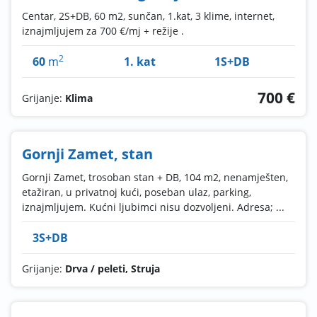
Centar, 2S+DB, 60 m2, sunčan, 1.kat, 3 klime, internet,
iznajmljujem za 700 €/mj + režije .
2
60
m
1. kat
1S+DB
700 €
Grijanje:
Klima
Gornji Zamet, stan
Gornji Zamet, trosoban stan + DB, 104 m2, nenamješten,
etažiran, u privatnoj kući, poseban ulaz, parking,
iznajmljujem. Kućni ljubimci nisu dozvoljeni. Adresa; ...
3S+DB
Grijanje:
Drva / peleti, Struja