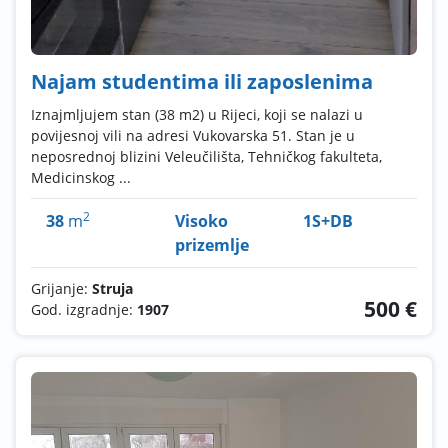
Najam studentima ili zaposlenima
Iznajmljujem stan (38 m2) u Rijeci, koji se nalazi u
povijesnoj vili na adresi Vukovarska 51. Stan je u
neposrednoj blizini Veleučilišta, Tehničkog fakulteta,
Medicinskog ...
2
38
m
Visoko
1S+DB
prizemlje
Grijanje:
Struja
500 €
God. izgradnje:
1907