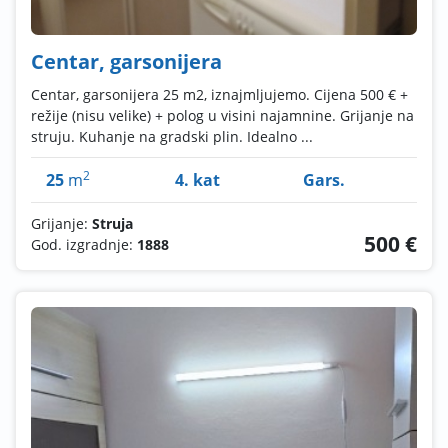
Centar, garsonijera
Centar, garsonijera 25 m2, iznajmljujemo. Cijena 500 € +
režije (nisu velike) + polog u visini najamnine. Grijanje na
struju. Kuhanje na gradski plin. Idealno ...
2
25
m
4. kat
Gars.
Grijanje:
Struja
500 €
God. izgradnje:
1888