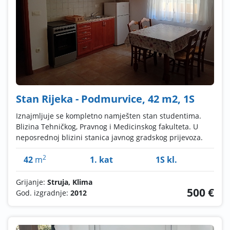
Stan Rijeka - Podmurvice, 42 m2, 1S
Iznajmljuje se kompletno namješten stan studentima.
Blizina Tehničkog, Pravnog i Medicinskog fakulteta. U
neposrednoj blizini stanica javnog gradskog prijevoza.
2
42
m
1. kat
1S kl.
Grijanje:
Struja, Klima
500 €
God. izgradnje:
2012