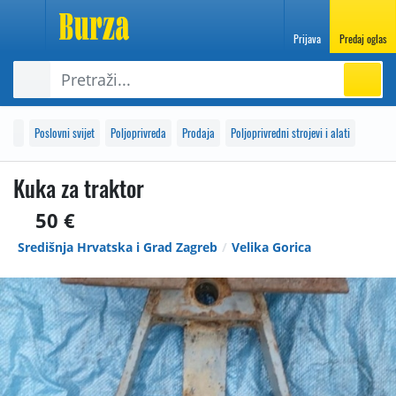
Prijava
Predaj oglas
Poslovni svijet
Poljoprivreda
Prodaja
Poljoprivredni strojevi i alati
Kuka za traktor
50 €
Središnja Hrvatska i Grad Zagreb
Velika Gorica