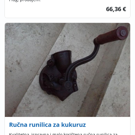
66,36 €
Ručna runilica za kukuruz
Kvalitetna, ispravna i malo korištena ručna runilica za