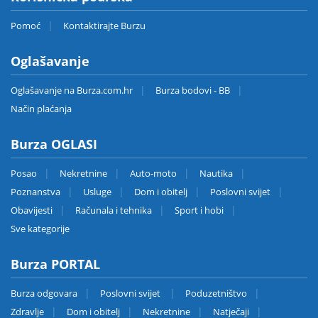
Pomoć
Kontaktirajte Burzu
Oglašavanje
Oglašavanje na Burza.com.hr
Burza bodovi - BB
Način plaćanja
Burza OGLASI
Posao
Nekretnine
Auto-moto
Nautika
Poznanstva
Usluge
Dom i obitelj
Poslovni svijet
Obavijesti
Računala i tehnika
Sport i hobi
Sve kategorije
Burza PORTAL
Burza odgovara
Poslovni svijet
Poduzetništvo
Zdravlje
Dom i obitelj
Nekretnine
Natječaji