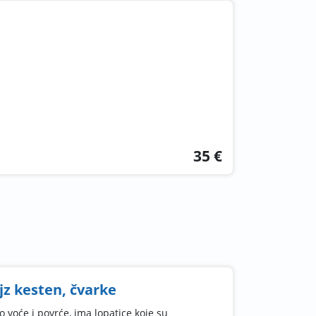
.
35 €
jz kesten, čvarke
lo voće i povrće, ima lopatice koje su