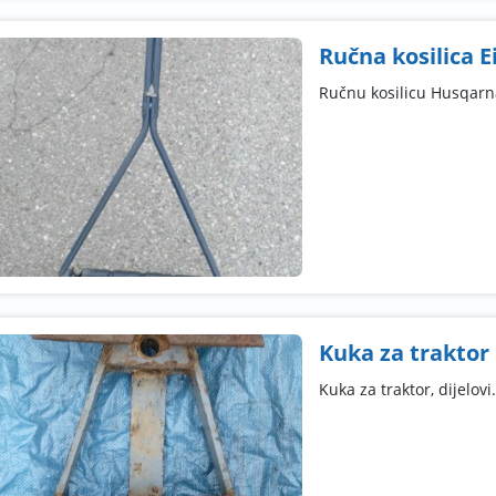
Ručna kosilica E
Ručnu kosilicu Husqarna
Kuka za traktor
Kuka za traktor, dijelovi.