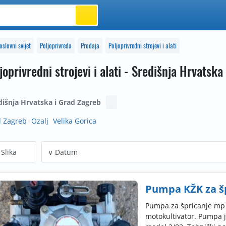
oslovni svijet
Poljoprivreda
Prodaja
Poljoprivredni strojevi i alati
joprivredni strojevi i alati - Središnja Hrvatsk
dišnja Hrvatska i Grad Zagreb
 Zagreb
Ozalj
Velika Gorica
Slika
Pumpa KŽK za š
Pumpa za špricanje mp
motokultivator. Pumpa j