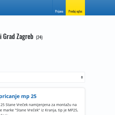
Prijava
Predaj oglas
a i Grad Zagreb
24
pricanje mp 25
 25 Stane Vreček namijenjena za montažu na
e marke "Stane Vreček" iz Kranja, tip je MP25,