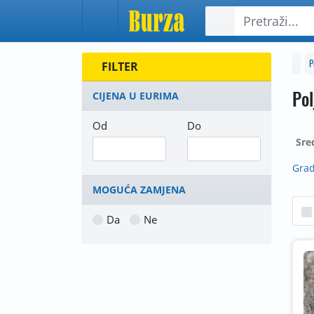
P
FILTER
Pol
CIJENA U EURIMA
Od
Do
Sre
Grad
MOGUĆA ZAMJENA
Da
Ne