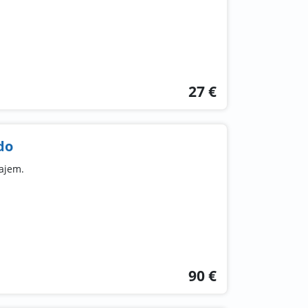
27 €
do
dajem.
90 €