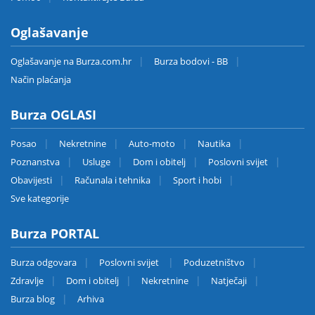
Oglašavanje
Oglašavanje na Burza.com.hr
Burza bodovi - BB
Način plaćanja
Burza OGLASI
Posao
Nekretnine
Auto-moto
Nautika
Poznanstva
Usluge
Dom i obitelj
Poslovni svijet
Obavijesti
Računala i tehnika
Sport i hobi
Sve kategorije
Burza PORTAL
Burza odgovara
Poslovni svijet
Poduzetništvo
Zdravlje
Dom i obitelj
Nekretnine
Natječaji
Burza blog
Arhiva