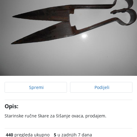
Spremi
Podijeli
Opis:
Starinske ručne škare za šišanje ovaca, prodajem.
440
pregleda ukupno
5
u zadnjih 7 dana