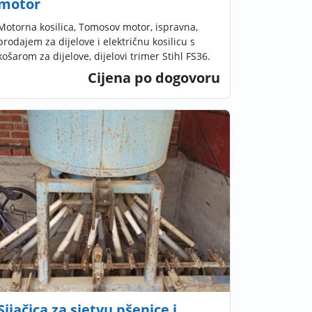
motor
Motorna kosilica, Tomosov motor, ispravna,
prodajem za dijelove i električnu kosilicu s
košarom za dijelove, dijelovi trimer Stihl FS36.
Cijena po dogovoru
Sijačica za sjetvu pšenice i