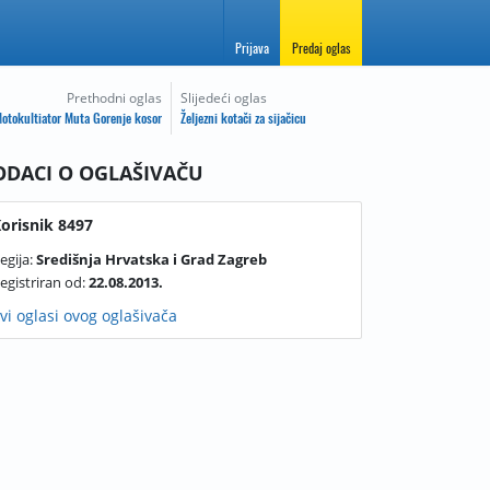
Prijava
Predaj oglas
Prethodni oglas
Slijedeći oglas
otokultiator Muta Gorenje kosor
Željezni kotači za sijačicu
ODACI O OGLAŠIVAČU
orisnik 8497
egija:
Središnja Hrvatska i Grad Zagreb
egistriran od:
22.08.2013.
vi oglasi ovog oglašivača