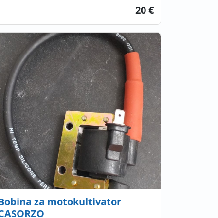
20 €
Bobina za motokultivator
CASORZO