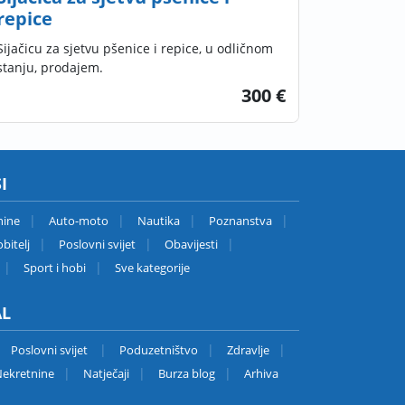
repice
Sijačicu za sjetvu pšenice i repice, u odličnom
stanju, prodajem.
300 €
I
nine
Auto-moto
Nautika
Poznanstva
bitelj
Poslovni svijet
Obavijesti
Sport i hobi
Sve kategorije
AL
Poslovni svijet
Poduzetništvo
Zdravlje
ekretnine
Natječaji
Burza blog
Arhiva