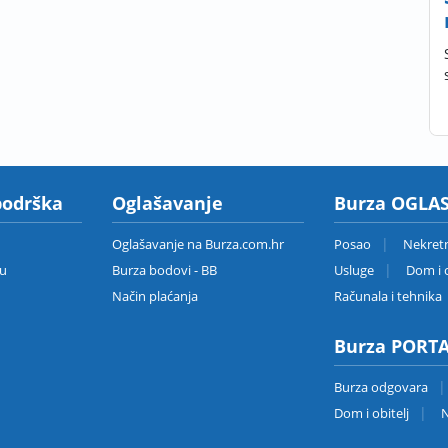
podrška
Oglašavanje
Burza OGLAS
Oglašavanje na Burza.com.hr
Posao
Nekret
zu
Burza bodovi - BB
Usluge
Dom i o
Način plaćanja
Računala i tehnika
Burza PORT
Burza odgovara
Dom i obitelj
N