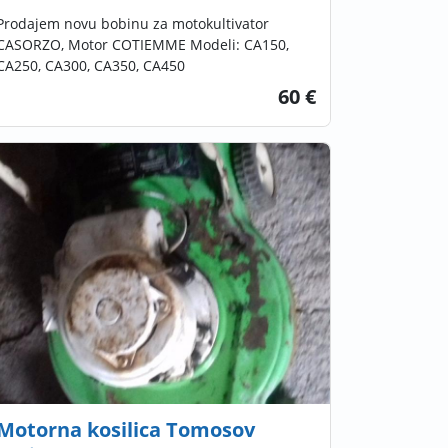
Prodajem novu bobinu za motokultivator
CASORZO, Motor COTIEMME Modeli: CA150,
CA250, CA300, CA350, CA450
60 €
Motorna kosilica Tomosov