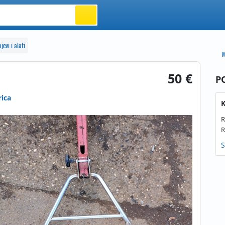
jevi i alati
M
50 €
P
rica
K
R
R
S