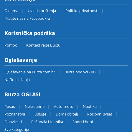
O nama
Uvjeti korištenja
Politika privatnosti
Pratite nas na Facebook-u
Korisnička podrška
Pomoć
Kontaktirajte Burzu
Oglašavanje
Oglašavanje na Burza.com.hr
Burza bodovi - BB
Način plaćanja
Burza OGLASI
Posao
Nekretnine
Auto-moto
Nautika
Poznanstva
Usluge
Dom i obitelj
Poslovni svijet
Obavijesti
Računala i tehnika
Sport i hobi
Sve kategorije