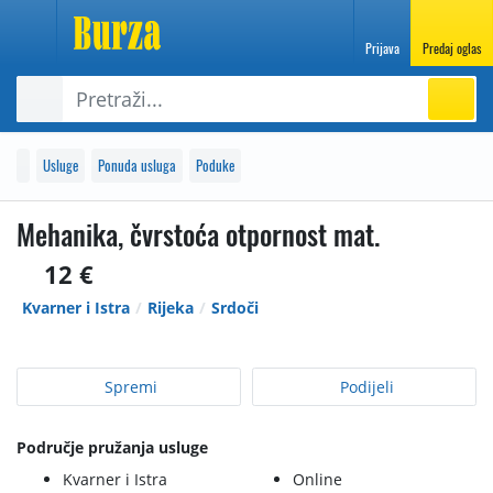
Prijava
Predaj oglas
Usluge
Ponuda usluga
Poduke
Mehanika, čvrstoća otpornost mat.
12 €
Kvarner i Istra
Rijeka
Srdoči
Spremi
Podijeli
Područje pružanja usluge
Kvarner i Istra
Online