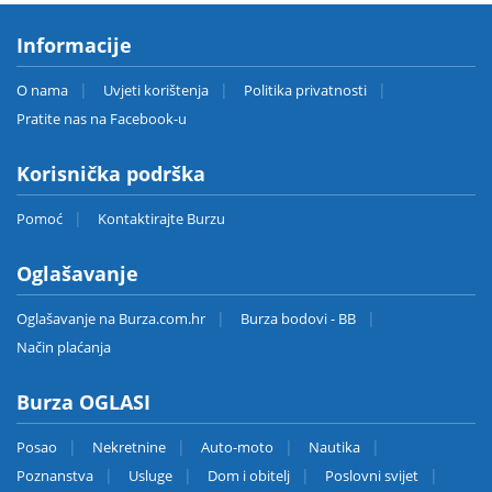
Informacije
O nama
Uvjeti korištenja
Politika privatnosti
Pratite nas na Facebook-u
Korisnička podrška
Pomoć
Kontaktirajte Burzu
Oglašavanje
Oglašavanje na Burza.com.hr
Burza bodovi - BB
Način plaćanja
Burza OGLASI
Posao
Nekretnine
Auto-moto
Nautika
Poznanstva
Usluge
Dom i obitelj
Poslovni svijet