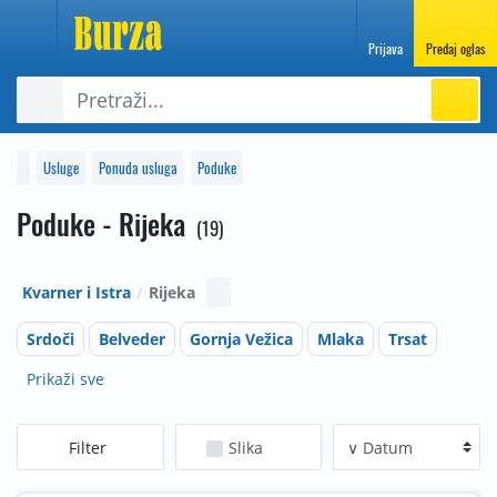
Prijava
Predaj oglas
Usluge
Ponuda usluga
Poduke
Poduke - Rijeka
19
Kvarner i Istra
Rijeka
Srdoči
Belveder
Gornja Vežica
Mlaka
Trsat
Prikaži sve
Filter
Slika