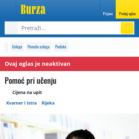
Prijava
Predaj oglas
Usluge
Ponuda usluga
Poduke
Ovaj oglas je neaktivan
Pomoć pri učenju
Cijena na upit
Kvarner i Istra
Rijeka