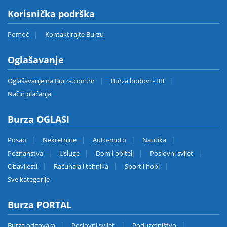
Korisnička podrška
Pomoć
Kontaktirajte Burzu
Oglašavanje
Oglašavanje na Burza.com.hr
Burza bodovi - BB
Način plaćanja
Burza OGLASI
Posao
Nekretnine
Auto-moto
Nautika
Poznanstva
Usluge
Dom i obitelj
Poslovni svijet
Obavijesti
Računala i tehnika
Sport i hobi
Sve kategorije
Burza PORTAL
Burza odgovara
Poslovni svijet
Poduzetništvo