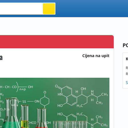
P
a
Cijena na upit
K
R
R
S