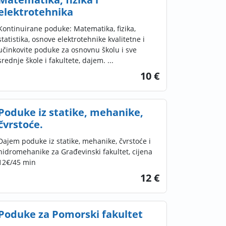
elektrotehnika
Kontinuirane poduke: Matematika, fizika,
statistika, osnove elektrotehnike kvalitetne i
učinkovite poduke za osnovnu školu i sve
srednje škole i fakultete, dajem. ...
10 €
Poduke iz statike, mehanike,
čvrstoće.
Dajem poduke iz statike, mehanike, čvrstoće i
hidromehanike za Građevinski fakultet, cijena
12€/45 min
12 €
Poduke za Pomorski fakultet