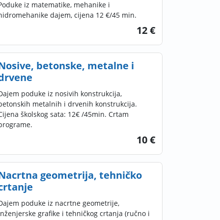
Poduke iz matematike, mehanike i
hidromehanike dajem, cijena 12 €/45 min.
12 €
Nosive, betonske, metalne i
drvene
Dajem poduke iz nosivih konstrukcija,
betonskih metalnih i drvenih konstrukcija.
Cijena školskog sata: 12€ /45min. Crtam
programe.
10 €
Nacrtna geometrija, tehničko
crtanje
Dajem poduke iz nacrtne geometrije,
inženjerske grafike i tehničkog crtanja (ručno i