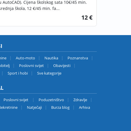
u AutoCAD). Cijena školskog sata 10€/45 min.
srednja škola, 12 €/45 min. fa...
12 €
I
nine
Auto-moto
Nautika
Poznanstva
bitelj
Poslovni svijet
Obavijesti
Sport i hobi
Sve kategorije
AL
Poslovni svijet
Poduzetništvo
Zdravlje
ekretnine
Natječaji
Burza blog
Arhiva