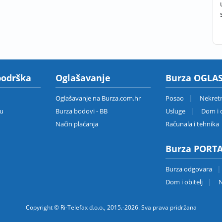
podrška
Oglašavanje
Burza OGLAS
Oglašavanje na Burza.com.hr
Posao
Nekret
zu
Burza bodovi - BB
Usluge
Dom i o
Način plaćanja
Računala i tehnika
Burza PORT
Burza odgovara
Dom i obitelj
N
Copyright © Ri-Telefax d.o.o., 2015.-2026. Sva prava pridržana