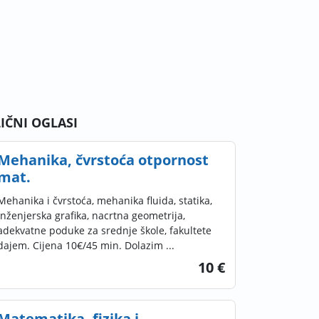
LIČNI OGLASI
Mehanika, čvrstoća otpornost
mat.
Mehanika i čvrstoća, mehanika fluida, statika,
inženjerska grafika, nacrtna geometrija,
adekvatne poduke za srednje škole, fakultete
dajem. Cijena 10€/45 min. Dolazim ...
10 €
Matematika, fizika i