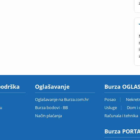
podrška
Oglašavanje
Burza OGLAS
Oglašavanje na Burza.com.hr
Posao
Nekret
zu
Burza bodovi - BB
Usluge
Dom i o
Način plaćanja
Računala i tehnika
Burza PORT