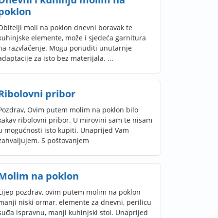
poklon
Obitelji moli na poklon dnevni boravak te
kuhinjske elemente, može i sjedeća garnitura
na razvlačenje. Mogu ponuditi unutarnje
adaptacije za isto bez materijala. ...
Ribolovni pribor
Pozdrav, Ovim putem molim na poklon bilo
kakav ribolovni pribor. U mirovini sam te nisam
u mogućnosti isto kupiti. Unaprijed Vam
zahvaljujem. S poštovanjem
Molim na poklon
Lijep pozdrav, ovim putem molim na poklon
manji niski ormar, elemente za dnevni, perilicu
suđa ispravnu, manji kuhinjski stol. Unaprijed