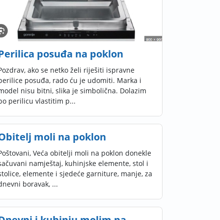
Perilica posuđa na poklon
Pozdrav, ako se netko želi riješiti ispravne
perilice posuđa, rado ću je udomiti. Marka i
model nisu bitni, slika je simbolična. Dolazim
po perilicu vlastitim p...
Obitelj moli na poklon
Poštovani, Veća obitelji moli na poklon donekle
sačuvani namještaj, kuhinjske elemente, stol i
stolice, elemente i sjedeće garniture, manje, za
dnevni boravak, ...
Dnevni i kuhinju molim na