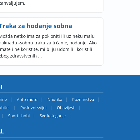
zahvaljujem.
Traka za hodanje sobna
Možda netko ima za pokloniti ili uz neku malu
naknadu -sobnu traku za trčanje, hodanje. Ako
imate i ne koristite, mi bi ju udomili i koristili
zbog zdravstvenih ...
I
nine
Auto-moto
Nautika
Poznanstva
bitelj
Poslovni svijet
Obavijesti
Sport i hobi
Sve kategorije
AL