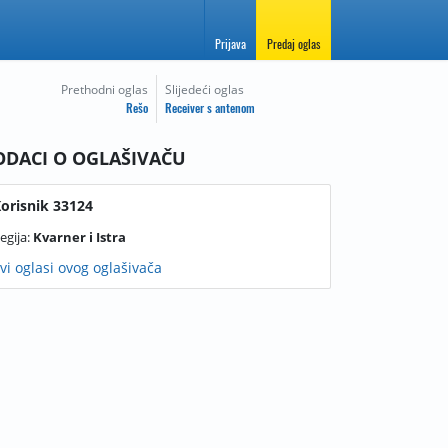
Prijava
Predaj oglas
Prethodni oglas
Slijedeći oglas
Rešo
Receiver s antenom
ODACI O OGLAŠIVAČU
orisnik 33124
egija:
Kvarner i Istra
vi oglasi ovog oglašivača