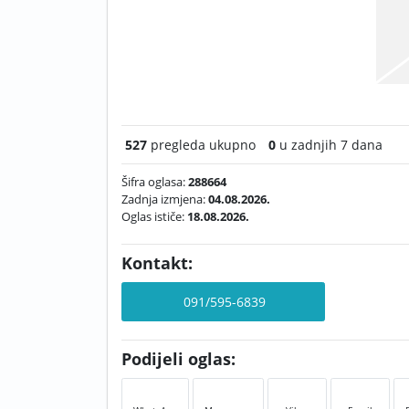
527
pregleda ukupno
0
u zadnjih 7 dana
Šifra oglasa:
288664
Zadnja izmjena:
04.08.2026.
Oglas ističe:
18.08.2026.
Kontakt:
091/595-6839
Podijeli oglas: