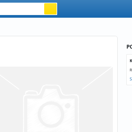
P
K
R
S