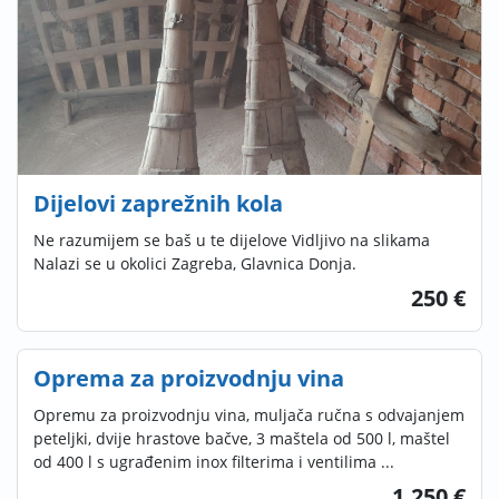
Dijelovi zaprežnih kola
Ne razumijem se baš u te dijelove Vidljivo na slikama
Nalazi se u okolici Zagreba, Glavnica Donja.
250 €
Oprema za proizvodnju vina
Opremu za proizvodnju vina, muljača ručna s odvajanjem
peteljki, dvije hrastove bačve, 3 maštela od 500 l, maštel
od 400 l s ugrađenim inox filterima i ventilima ...
1.250 €