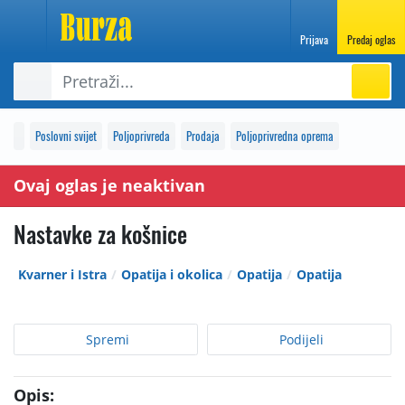
Prijava
Predaj oglas
Poslovni svijet
Poljoprivreda
Prodaja
Poljoprivredna oprema
Ovaj oglas je neaktivan
Nastavke za košnice
Kvarner i Istra
Opatija i okolica
Opatija
Opatija
Spremi
Podijeli
Opis: