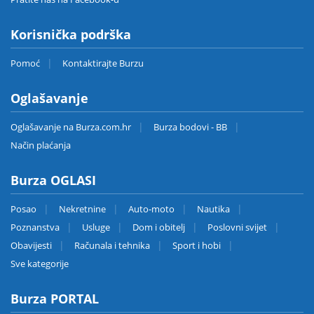
Korisnička podrška
Pomoć
Kontaktirajte Burzu
Oglašavanje
Oglašavanje na Burza.com.hr
Burza bodovi - BB
Način plaćanja
Burza OGLASI
Posao
Nekretnine
Auto-moto
Nautika
Poznanstva
Usluge
Dom i obitelj
Poslovni svijet
Obavijesti
Računala i tehnika
Sport i hobi
Sve kategorije
Burza PORTAL