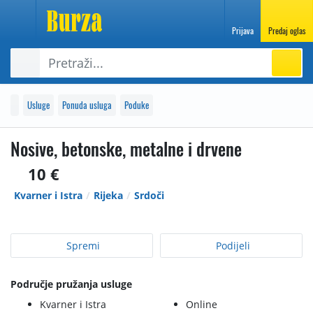
Prijava
Predaj oglas
Usluge
Ponuda usluga
Poduke
Nosive, betonske, metalne i drvene
10 €
Kvarner i Istra
Rijeka
Srdoči
Spremi
Podijeli
Područje pružanja usluge
Kvarner i Istra
Online