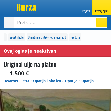
Prijava
Predaj oglas
Sport i hobi
Umjetnine, antikviteti i ručni rad
Prodaja
Ovaj oglas je neaktivan
Original ulje na platnu
1.500 €
Kvarner i Istra
Opatija i okolica
Opatija
Opatija