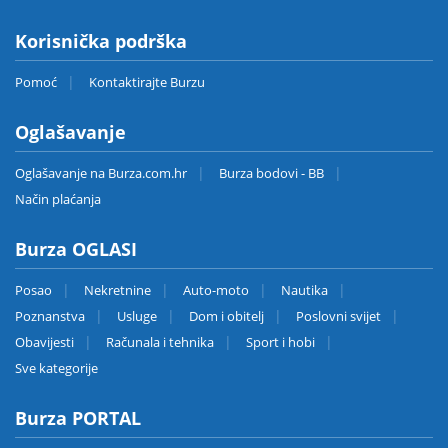
Korisnička podrška
Pomoć
Kontaktirajte Burzu
Oglašavanje
Oglašavanje na Burza.com.hr
Burza bodovi - BB
Način plaćanja
Burza OGLASI
Posao
Nekretnine
Auto-moto
Nautika
Poznanstva
Usluge
Dom i obitelj
Poslovni svijet
Obavijesti
Računala i tehnika
Sport i hobi
Sve kategorije
Burza PORTAL