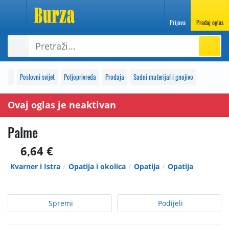
Prijava
Predaj oglas
Poslovni svijet
Poljoprivreda
Prodaja
Sadni materijal i gnojivo
Ovaj oglas je neaktivan
Palme
6,64 €
Kvarner i Istra
Opatija i okolica
Opatija
Opatija
Spremi
Podijeli