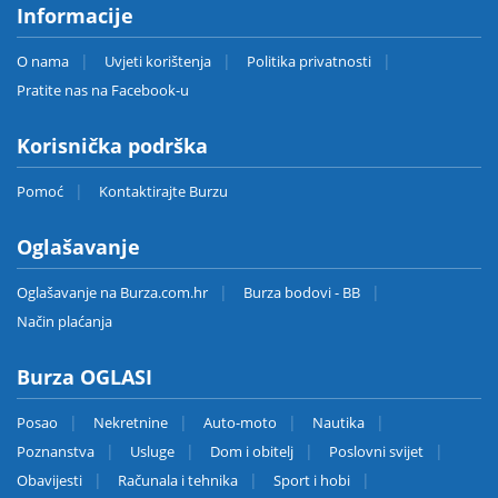
Informacije
O nama
Uvjeti korištenja
Politika privatnosti
Pratite nas na Facebook-u
Korisnička podrška
Pomoć
Kontaktirajte Burzu
Oglašavanje
Oglašavanje na Burza.com.hr
Burza bodovi - BB
Način plaćanja
Burza OGLASI
Posao
Nekretnine
Auto-moto
Nautika
Poznanstva
Usluge
Dom i obitelj
Poslovni svijet
Obavijesti
Računala i tehnika
Sport i hobi