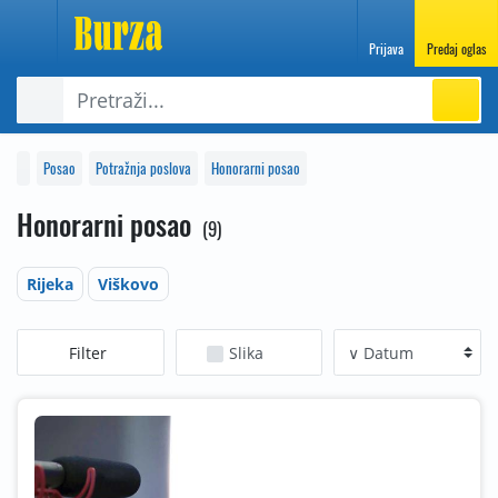
Prijava
Predaj oglas
Posao
Potražnja poslova
Honorarni posao
Honorarni posao
9
Rijeka
Viškovo
Filter
Slika