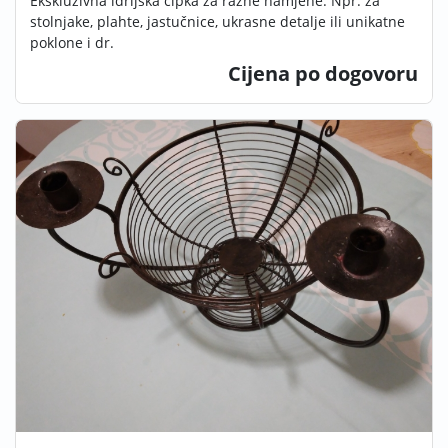
Ekskluzivna idrijska čipka za razne namjene. Npr. za
stolnjake, plahte, jastučnice, ukrasne detalje ili unikatne
poklone i dr.
Cijena po dogovoru