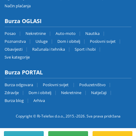
Način plaćanja
Burza OGLASI
Posao
Nekretnine
Auto-moto
Nautika
Poznanstva
Usluge
Dom i obitelj
Poslovni svijet
Obavijesti
Računala i tehnika
Sport i hobi
Sve kategorije
Burza PORTAL
Burza odgovara
Poslovni svijet
Poduzetništvo
Zdravlje
Dom i obitelj
Nekretnine
Natječaji
Burza blog
Arhiva
Copyright © Ri-Telefax d.o.o., 2015.-2026. Sva prava pridržana