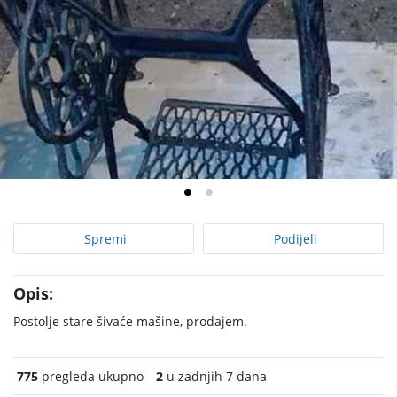
Spremi
Podijeli
Opis:
Postolje stare šivaće mašine, prodajem.
775
pregleda ukupno
2
u zadnjih 7 dana