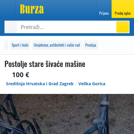
Prijava
Predaj oglas
Sport i hobi
Umjetnine, antikviteti i ručni rad
Prodaja
Postolje stare šivaće mašine
100 €
Središnja Hrvatska i Grad Zagreb
Velika Gorica