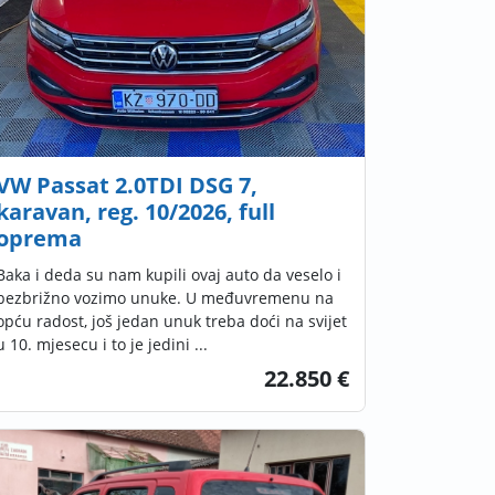
VW Passat 2.0TDI DSG 7,
karavan, reg. 10/2026, full
oprema
Baka i deda su nam kupili ovaj auto da veselo i
bezbrižno vozimo unuke. U međuvremenu na
opću radost, još jedan unuk treba doći na svijet
u 10. mjesecu i to je jedini ...
22.850 €