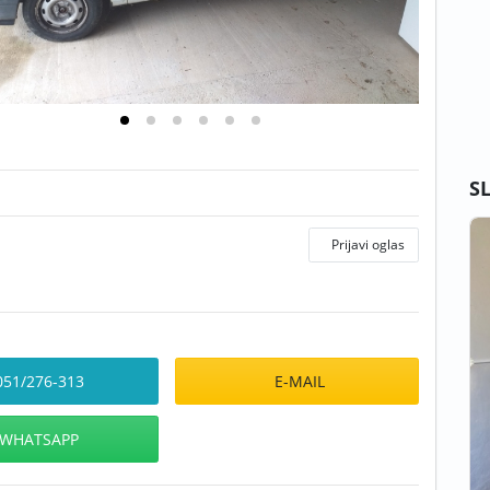
S
Prijavi oglas
51/276-313
E-MAIL
WHATSAPP