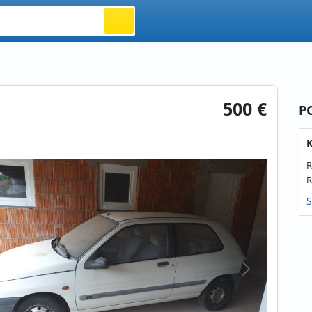
500 €
P
K
R
R
S