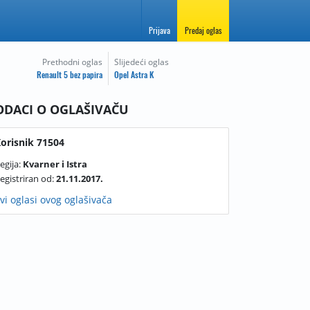
Prijava
Predaj oglas
Prethodni oglas
Slijedeći oglas
Renault 5 bez papira
Opel Astra K
ODACI O OGLAŠIVAČU
orisnik 71504
egija:
Kvarner i Istra
egistriran od:
21.11.2017.
vi oglasi ovog oglašivača