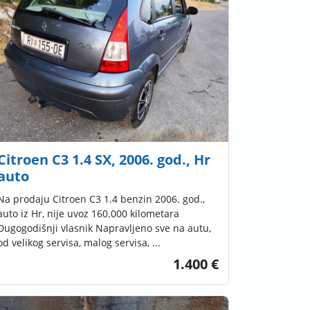
Citroen C3 1.4 SX, 2006. god., Hr
auto
Na prodaju Citroen C3 1.4 benzin 2006. god.,
auto iz Hr, nije uvoz 160.000 kilometara
Dugogodišnji vlasnik Napravljeno sve na autu,
od velikog servisa, malog servisa, ...
1.400 €