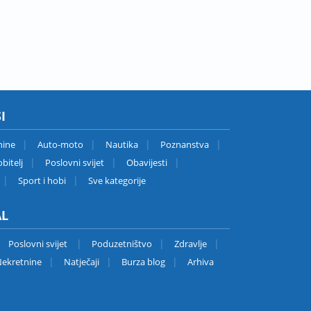
I
nine
Auto-moto
Nautika
Poznanstva
bitelj
Poslovni svijet
Obavijesti
Sport i hobi
Sve kategorije
AL
Poslovni svijet
Poduzetništvo
Zdravlje
ekretnine
Natječaji
Burza blog
Arhiva