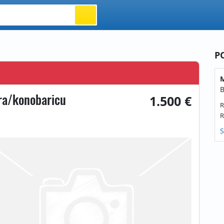
P
M
B
ra/konobaricu
1.500 €
R
R
S