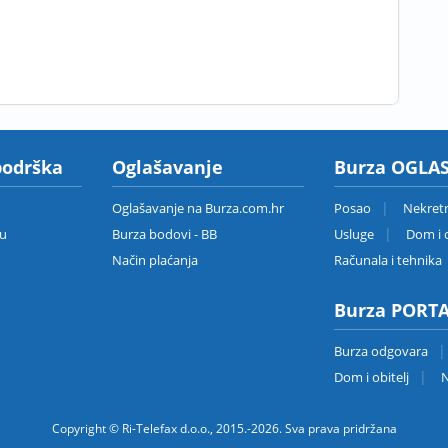
podrška
Oglašavanje
Burza OGLAS
Oglašavanje na Burza.com.hr
Posao
Nekret
zu
Burza bodovi - BB
Usluge
Dom i o
Način plaćanja
Računala i tehnika
Burza PORT
Burza odgovara
Dom i obitelj
N
Copyright © Ri-Telefax d.o.o., 2015.-2026. Sva prava pridržana